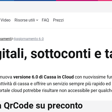
Video
Risorse utili
FAQ
Prezzi
oud
RISTORAZIONE
TeamSystem Scontrini
storante
Scontrini elettronici dallo smar
Ristoranti
E
senza registratore di cassa
ial
CINA
DELIVERY E TAKE AWAY
namenti
Aggiornamento 6.0
Dark Kitchen, Ghost Kitchen
B
Integrazione NEXI
a
tali
Self order app
tali, sottoconti e 
Catene di ristorazione
P
Acquista
ke away
i
Gestione asporto e consegne 
Food truck
G
domicilio
iness
Kiosk
Food delivery
A
Automazione corrispettivi per 
tor per la cucina
Pizzerie
kitchen
a nuova
versione 6.0 di Cassa in Cloud
con nuovissime fun
egrazioni
 tavoli
ttività di cassa e offrire un servizio sempre più rapido ed 
l portale cloud potrebbe risultare non accessibile per qualch
ia QrCode su preconto