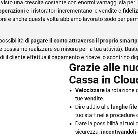
 visto una crescita costante con enormi vantaggi sia per i c
INTEGRAZIONI
HARDWARE
 operazioni
e i ristoratori incrementano le vendite e
fideli
e API
Registratori di cassa, Totem, 
tore e anche questa volta abbiamo lavorato sodo per perme
Bilance
rtal
 possibilità di
pagare il conto attraverso il proprio smart
possiamo realizzare su misura per la tua attività). Bast
il cliente effettua il pagamento e riceve lo scontrino digi
Grazie alle nu
Cassa in Clou
Velocizzare
la rotazione d
tue
vendite
.
Dire addio alle
lunghe file
tuo staff nelle procedure
Dare la possibilità ai tuoi
sicurezza,
incentivandoli 