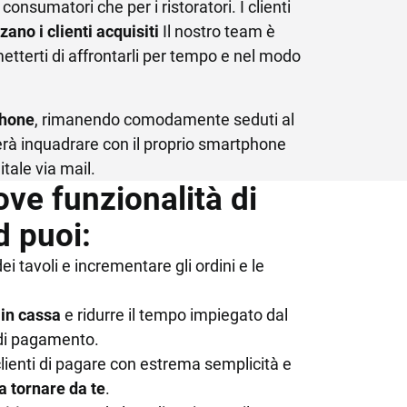
onsumatori che per i ristoratori. I clienti
Scopri tutte le funzionalità
ALTRI GESTIONALI
zzano i clienti acquisiti
Il nostro team è
Stampanti,
tterti di affrontarli per tempo e nel modo
Cost Management
Siti web ed e-commerce
phone
, rimanendo comodamente seduti al
Cybersecurity
erà inquadrare con il proprio smartphone
tale via mail.
ove funzionalità di
d puoi:
ei tavoli e incrementare gli ordini e le
 in cassa
e ridurre il tempo impiegato dal
 di pagamento.
 clienti di pagare con estrema semplicità e
a tornare da te
.