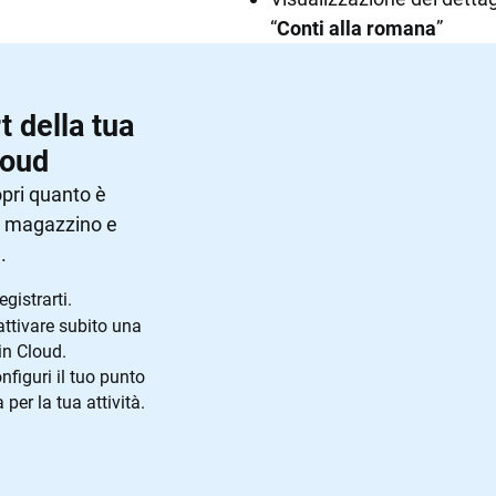
“
Conti alla romana
”
 della tua
loud
opri quanto è
, magazzino e
.
gistrarti.
ttivare subito una
in Cloud.
nfiguri il tuo punto
er la tua attività.