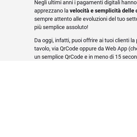
Negli ultimi anni i pagamenti digitali hanno
GESTIONE MAGAZZINO
ADD ON & 
apprezzano la
velocità e semplicità delle
Magazzino
Integrazioni 
sempre attento alle evoluzioni del tuo set
più semplice assoluto!
Developer Po
Da oggi, infatti, puoi offrire ai tuoi clienti la
tavolo, via QrCode oppure da Web App (che 
un semplice QrCode e in meno di 15 secondi 