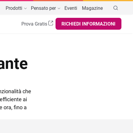
Prodotti
Pensato per
Eventi
Magazine
Prova Gratis
RICHIEDI INFORMAZIONI
BAR, ASPORTO, ATTIVITÀ AMBULANTI
AREE DI INTERESSE
tphone,
noteche
GESTIONE BUSINESS
Registratore di cassa telematico
ar e Pub
Menù digitale
Controllo remoto
tante
asticcerie
a
Programmi fedeltà
Scontrino elettronico
elaterie
Report e statistiche
Software Check In Hotel
ttività ambulanti e itineranti
dark
Gestione documenti
Software PMS per Hotel
zionalità che
Food Cost
Software Channel Manager Hotel
efficiente ai
Software Revenue Management Hotel
e ora, fino a
Fatturazione elettronica
Gestionale Cassa