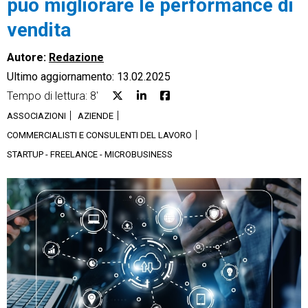
può migliorare le performance di
vendita
Autore:
Redazione
Ultimo aggiornamento: 13.02.2025
CRM
Tempo di lettura: 8'
Ecommerce
ASSOCIAZIONI
AZIENDE
COMMERCIALISTI E CONSULENTI DEL LAVORO
Email Marketing
STARTUP - FREELANCE - MICROBUSINESS
Fatturazione
Financial Solutions
HR
Trust Services
TeamSystem Corporate