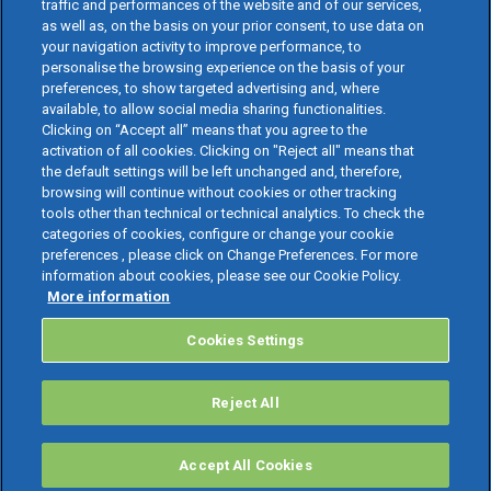
traffic and performances of the website and of our services,
as well as, on the basis on your prior consent, to use data on
your navigation activity to improve performance, to
personalise the browsing experience on the basis of your
preferences, to show targeted advertising and, where
available, to allow social media sharing functionalities.
Clicking on “Accept all” means that you agree to the
activation of all cookies. Clicking on "Reject all" means that
the default settings will be left unchanged and, therefore,
browsing will continue without cookies or other tracking
tools other than technical or technical analytics. To check the
categories of cookies, configure or change your cookie
preferences , please click on Change Preferences. For more
information about cookies, please see our Cookie Policy.
More information
Cookies Settings
Reject All
Accept All Cookies