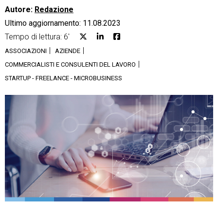
Autore:
Redazione
Ultimo aggiornamento: 11.08.2023
Tempo di lettura: 6'
ASSOCIAZIONI
AZIENDE
CRM
COMMERCIALISTI E CONSULENTI DEL LAVORO
STARTUP - FREELANCE - MICROBUSINESS
Ecommerce
Email Marketing
Fatturazione
Financial Solutions
HR
Trust Services
TeamSystem Corporate