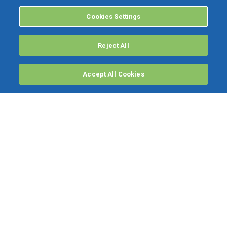
Cookies Settings
Reject All
Accept All Cookies
PRODOTTI
Software ERP
TeamSystem Studio AI
Fatture In Cloud
Soluzioni per Commercialisti
Software Cloud
Gestione contabile fiscale
Software Paghe
Gestionali Gratis
Software Professionisti Gratis