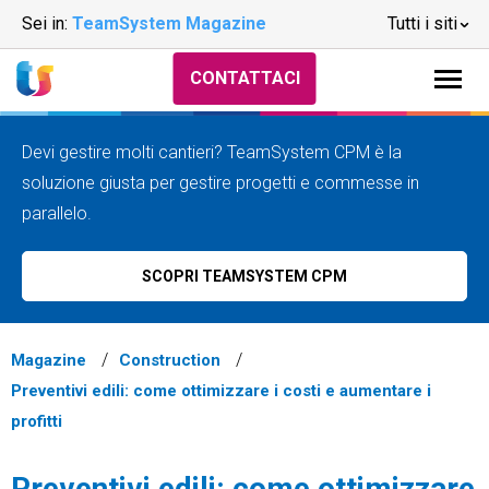
Sei in:
TeamSystem Magazine
Tutti i siti
CONTATTACI
Devi gestire molti cantieri? TeamSystem CPM è la
soluzione giusta per gestire progetti e commesse in
parallelo.
SCOPRI TEAMSYSTEM CPM
Magazine
Construction
Preventivi edili: come ottimizzare i costi e aumentare i
profitti
Preventivi edili: come ottimizzare