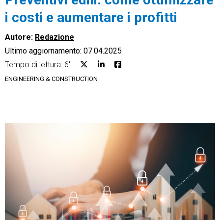
i costi e aumentare i profitti
Autore:
Redazione
Ultimo aggiornamento: 07.04.2025
CRM
Tempo di lettura: 6'
ENGINEERING & CONSTRUCTION
Ecommerce
Email Marketing
Fatturazione
Financial Solutions
HR
Trust Services
TeamSystem Corporate