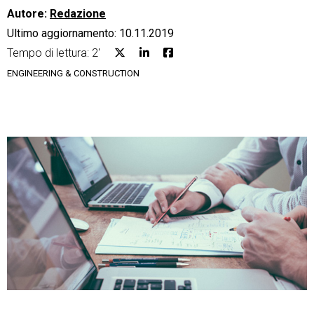
Autore:
Redazione
Ultimo aggiornamento: 10.11.2019
Tempo di lettura: 2'
ENGINEERING & CONSTRUCTION
CRM
Ecommerce
Email Marketing
Fatturazione
Financial Solutions
HR
Trust Services
TeamSystem Corporate