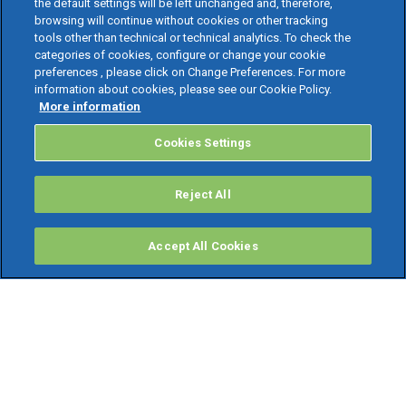
the default settings will be left unchanged and, therefore,
browsing will continue without cookies or other tracking
tools other than technical or technical analytics. To check the
categories of cookies, configure or change your cookie
preferences , please click on Change Preferences. For more
information about cookies, please see our Cookie Policy.
More information
Cookies Settings
Reject All
Accept All Cookies
PRODOTTI
Software ERP
TeamSystem Studio AI
Fatture In Cloud