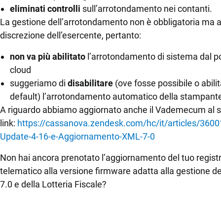
kitchen
eliminati controlli
sull’arrotondamento nei contanti.
turni
tavoli
La gestione dell’arrotondamento non è obbligatoria ma 
Listini e menu
discrezione dell’esercente, pertanto:
Gestione
non va più abilitato
l’arrotondamento di sistema dal p
CRM
conto
cloud
suggeriamo di
disabilitare
(ove fosse possibile o abilit
Ecommerce
Fatturazione
default) l’arrotondamento automatico della stampant
elettronica
Email Marketing
A riguardo abbiamo aggiornato anche il Vademecum al 
Fatturazione
link:
https://cassanova.zendesk.com/hc/it/articles/360
Pagamenti
digitali
Update-4-16-e-Aggiornamento-XML-7-0
Financial Solutions
Non hai ancora prenotato l’aggiornamento del tuo regist
HR
GESTIONE
ADD ON &
HARDWARE
telematico alla versione firmware adatta alla gestione d
Trust Services
MAGAZZINO
INTEGRAZIONI
7.0 e della Lotteria Fiscale?
Registratori
Magazzino
Integrazioni e
di cassa,
TeamSystem Corporate
API
Totem,