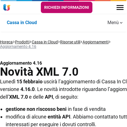
RICHIEDI INFORMAZIONI
Cassa in Cloud
Menù
Funzionalità
Horeca
PUNTO
Prodotti
Cassa in Cloud
SALA E
Risorse utili
Aggiornamenti
DELIVERY E
Aggiornamenti
Guide e
Aggiornamento 4.16
CASSA
CUCINA
TAKE AWAY
Cassa in
tutorial
Storie di successo
Cloud
Scontrino
Comande digitali
Self order
Video
Aggiornamento 4.16
elettronico
app
Novità XML 7.0
Risorse utili
Menù digitali
Automazione
Gestione
Lunedì
15 febbraio
uscirà l’aggiornamento di Cassa In C
FAQ
scontrino
asporto e
Self order e
versione
4.16.0
. Le novità introdotte riguardano l’aggio
consegne a
Kiosk
dell’
XML 7.0
e delle
API
, di seguito:
Prezzi
domicilio
Anagrafiche
aziende e
Kitchen monitor
gestione non riscosso beni
Prova Gratis
in fase di vendita
clienti
Automazione
per la cucina
modifica di alcune
entità API
. Abbiamo contattato tutti
corrispettivi
interessati per eseguire i dovuti controlli.
per dark
Operatori e
Prenotazione