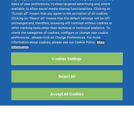
basis of your preferences, to show targeted advertising and, where
available, to allow social media sharing functionalities. Clicking on
“Accept all” means that you agree to the activation of all cookies.
Clicking on "Reject all" means that the default settings will be left
unchanged and, therefore, browsing will continue without cookies or
other tracking tools other than technical or technical analytics. To
check the categories of cookies, configure or change your cookie
preferences , please click on Change Preferences. For more
information about cookies, please see our Cookie Policy.
More
TeamSystem S.p.A. società con socio unico soggetta all’attività di direzione e
information
coordinamento di TeamSystem Holdco S.p.A. - Cap. Soc. € 24.000.000 I.v. -
C.C.I.A.A. delle Marche - P.I. 01035310414
Cookies Settings
Sede Legale e Amministrativa: Via Sandro Pertini, 88 - 61122 Pesaro (PU) -
Tutti i diritti riservati
Reject All
Websolute
Accept All Cookies