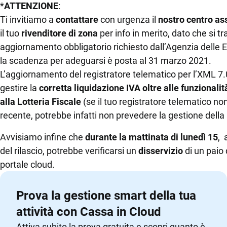
Stampanti,
TeamSystem Store
*
ATTENZIONE
:
Bilance
Developer Portal
Ti invitiamo a
contattare
con urgenza il
nostro centro as
il tuo
rivenditore di zona
per info in merito, dato che si tr
aggiornamento obbligatorio richiesto dall’Agenzia delle E
la scadenza per adeguarsi è posta al 31 marzo 2021.
L’aggiornamento del registratore telematico per l’XML 7.
gestire la
corretta liquidazione IVA oltre alle funzionalit
alla Lotteria Fiscale
(se il tuo registratore telematico no
recente, potrebbe infatti non prevedere la gestione della 
Avvisiamo infine che
durante la mattinata di lunedì 15
, 
del rilascio, potrebbe verificarsi un
disservizio
di un paio 
portale cloud.
Prova la gestione smart della tua
attività con Cassa in Cloud
Attiva subito la prova gratuita e scopri quanto è