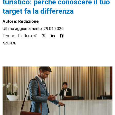
turistico: perché conoscere il tuo
target fa la differenza
Autore:
Redazione
Ultimo aggiornamento: 29.01.2026
CRM
Tempo di lettura: 4'
Ecommerce
AZIENDE
Email Marketing
Fatturazione
Financial Solutions
HR
Trust Services
TeamSystem Corporate