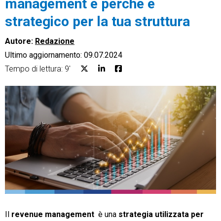
management e perché è
strategico per la tua struttura
Autore:
Redazione
Ultimo aggiornamento: 09.07.2024
CRM
Tempo di lettura: 9'
Ecommerce
Email Marketing
Fatturazione
Financial Solutions
HR
Trust Services
Il
revenue management
è una
strategia utilizzata per
TeamSystem Corporate