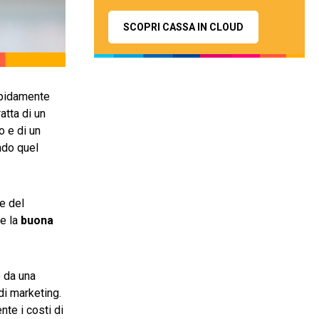
SCOPRI CASSA IN CLOUD
rapidamente
atta di un
o e di un
do quel
e del
me la
buona
o da una
di marketing.
te i costi di