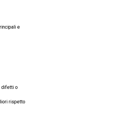
rincipali e
difetti o
iori rispetto