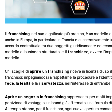
Il
franchising
, nel suo significato più preciso, è un modello 
anche in Europa, in particolare in Francia e successivamente in It
accordo contrattuale tra due soggetti giuridicamente ed eco
modello di business strutturato, e
il franchisee
, ovvero l’im
modello.
Chi sceglie di
aprire un franchising
riceve in licenza d’uso 
franchisor, impegnandosi a rispettarne le procedure e l’ident
fede
,
la lealtà
e la
riservatezza
, nell’interesse di entrambe 
Aprire un negozio in franchising
rappresenta, per molti imp
posizione di vantaggio: un brand già affermato, una formula di
Al tempo stesso, per il franchisor, ogni nuova apertura conse