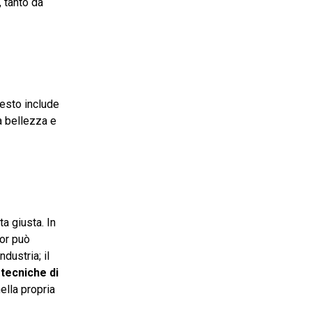
 tanto da
uesto include
la bellezza e
a giusta. In
sor può
dustria; il
 tecniche di
ella propria