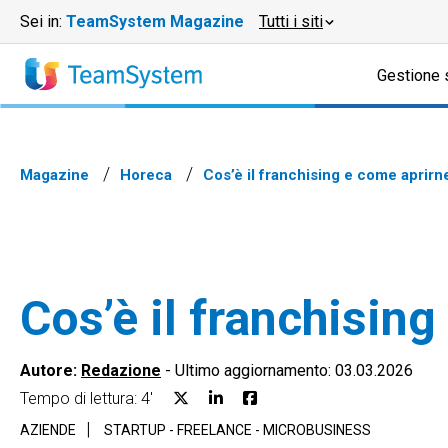
Sei in:
TeamSystem Magazine
Tutti i siti
Gestione 
Magazine
Horeca
Cos’è il franchising e come aprirn
Cos’è il franchisin
Autore:
Redazione
-
Ultimo aggiornamento: 03.03.2026
Tempo di lettura: 4'
AZIENDE
STARTUP - FREELANCE - MICROBUSINESS