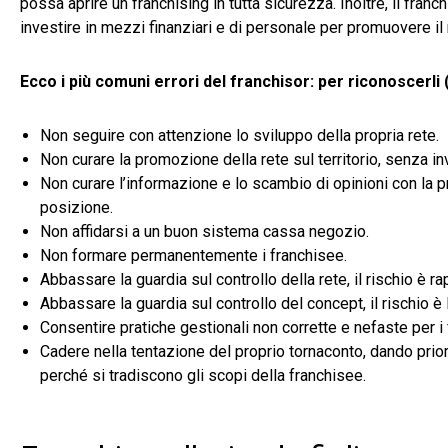
possa aprire un franchising in tutta sicurezza. Inoltre, il franc
investire in mezzi finanziari e di personale per promuovere il
Ecco i più comuni errori del franchisor: per riconoscerli (ed
Non seguire con attenzione lo sviluppo della propria rete.
Non curare la promozione della rete sul territorio, senza inv
Non curare l’informazione e lo scambio di opinioni con la pro
posizione.
Non affidarsi a un buon sistema cassa negozio.
Non formare permanentemente i franchisee.
Abbassare la guardia sul controllo della rete, il rischio è r
Abbassare la guardia sul controllo del concept, il rischio è
Consentire pratiche gestionali non corrette e nefaste per i fr
Cadere nella tentazione del proprio tornaconto, dando priorità 
perché si tradiscono gli scopi della franchisee.