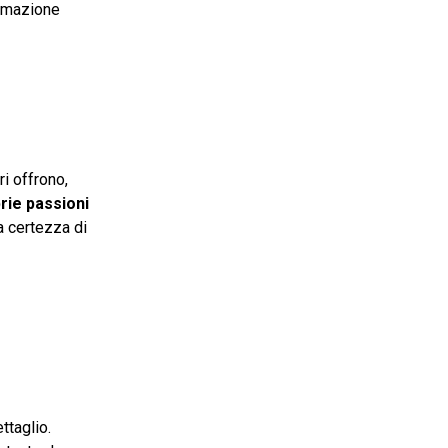
ormazione
ri offrono,
rie passioni
la certezza di
ttaglio.