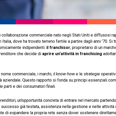
di collaborazione commerciale nato negli Stati Uniti e diffusosi 
alia, dove ha trovato terreno fertile a partire dagli anni ’70. Si tr
nomicamente indipendenti:
il franchisor
, proprietario di un marchi
prenditore che decide di
aprire un’attività in franchising
adottan
il nome commerciale, i marchi, il know-how e le strategie operativ
ità aziendale. Questo rapporto si fonda su principi essenziali co
le parti e dei consumatori finali.
renditori, un’opportunità concreta di entrare nel mercato partend
 successo già testata, assistenza nella gestione e nelle attività 
nte di espandere la propria rete senza dover sostenere direttamen