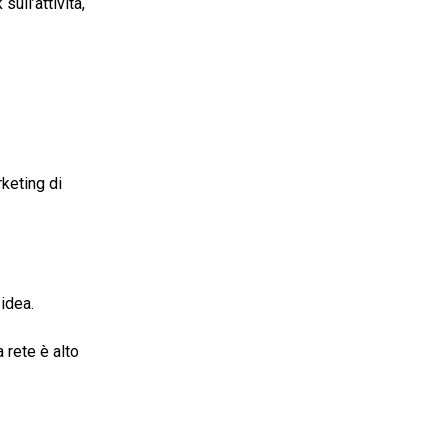
ull’attività,
rketing di
 idea.
a rete è alto