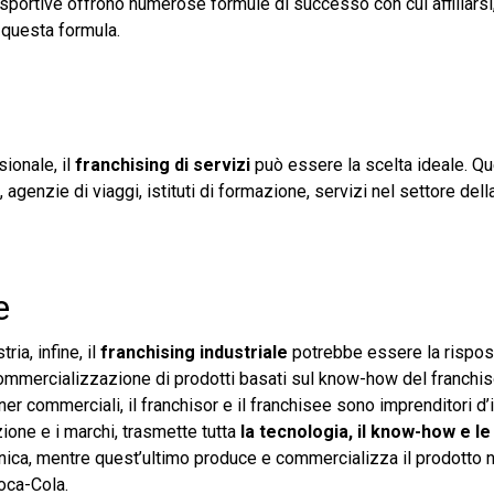
sportive offrono numerose formule di successo con cui affiliarsi,
 questa formula.
ionale, il
franchising di servizi
può essere la scelta ideale. Q
 agenzie di viaggi, istituti di formazione, servizi nel settore del
e
ria, infine, il
franchising industriale
potrebbe essere la rispost
ommercializzazione di prodotti basati sul know-how del franchi
r commerciali, il franchisor e il franchisee sono imprenditori d’in
ione e i marchi, trasmette tutta
la tecnologia, il know-how e le
nica, mentre quest’ultimo produce e commercializza il prodotto n
oca-Cola.