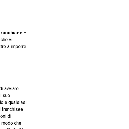
 franchisee
–
 che vi
ltre a imporre
 di avviare
l suo
io e qualsiasi
l franchisee
oni di
in modo che