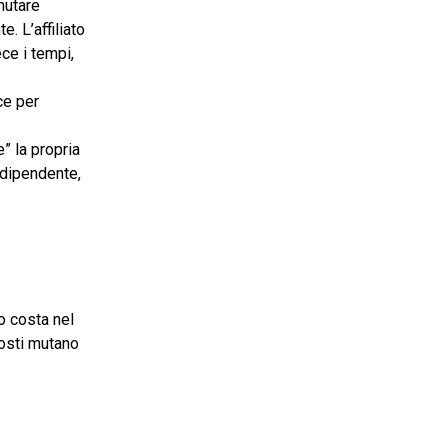
 mutare
. L’affiliato
ce i tempi,
ce per
” la propria
indipendente,
o costa nel
costi mutano