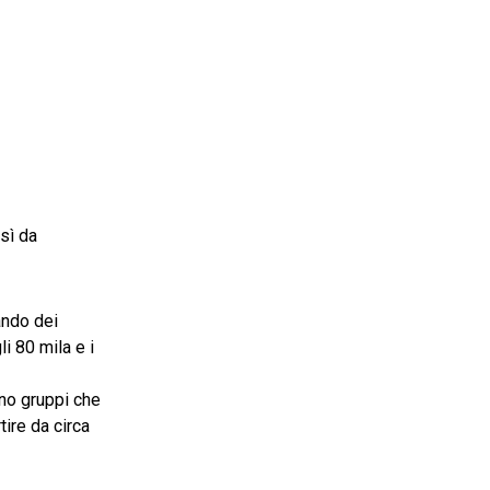
sì da
ando dei
li 80 mila e i
ono gruppi che
tire da circa