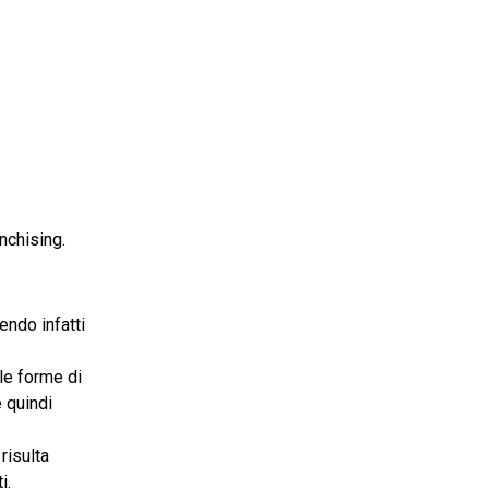
nchising.
endo infatti
lle forme di
è quindi
risulta
i.