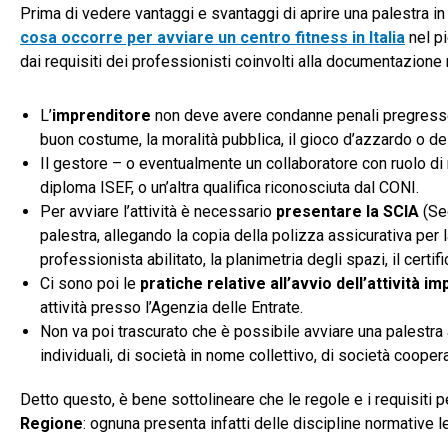
Prima di vedere vantaggi e svantaggi di aprire una palestra i
cosa occorre per avviare un centro fitness in Italia
nel pi
dai requisiti dei professionisti coinvolti alla documentazione
L’
imprenditore
non deve avere condanne penali pregresse o 
buon costume, la moralità pubblica, il gioco d’azzardo o de
Il gestore – o eventualmente un collaboratore con ruolo d
diploma ISEF, o un’altra qualifica riconosciuta dal CONI.
Per avviare l’attività è necessario
presentare la SCIA
(Seg
palestra, allegando la copia della polizza assicurativa per l
professionista abilitato, la planimetria degli spazi, il certif
Ci sono poi le
pratiche relative all’avvio dell’attività i
attività presso l’Agenzia delle Entrate.
Non va poi trascurato che è possibile avviare una palestr
individuali, di società in nome collettivo, di società coopera
Detto questo, è bene sottolineare che le regole e i requisiti pe
Regione
: ognuna presenta infatti delle discipline normative