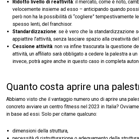
Ridotto livello di reattività
: il mercato, come è noto, cambi
velocemente insieme ad esso – anticipando quando possibil
però non ha la possibilità di “cogliere” tempestivamente l
spesso lenti, del franchisor.
Standardizzazione
: se è vero che la standardizzazione se
appiattire l’attività, senza lasciare spazio alla creatività d
Cessione attività
: non va infine trascurata la questione d
attività, un affiliato sarà obbligato a cedere la palestra a
invece, potrà agire anche in questo caso in completa auto
Quanto costa aprire una palest
Abbiamo visto che il vantaggio numero uno di aprire una pales
concreto avviare un centro fitness nel 2023 in Italia? Ovviame
in base ad essi. Solo per citarne qualcuno:
dimensioni della struttura,
necessità di ristrutturazione o adeguamento della struttura