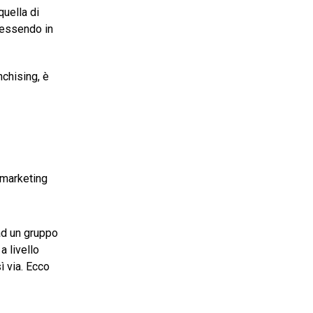
quella di
 essendo in
nchising, è
 marketing
 ad un gruppo
a livello
sì via. Ecco