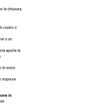
o la chiusura,
i contro il
ie o un
rrà aperta la
n
e di inizio
di imprese
ione in
se.