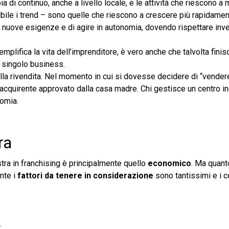
a di continuo, anche a livello locale, e le attività che riescono a
e i trend – sono quelle che riescono a crescere più rapidamente
e nuove esigenze e di agire in autonomia, dovendo rispettare inve
mplifica la vita dell’imprenditore, è vero anche che talvolta finis
el singolo business.
ella rivendita. Nel momento in cui si dovesse decidere di “vendere
 un acquirente approvato dalla casa madre. Chi gestisce un centro 
nomia.
ra
tra in franchising è principalmente quello
economico
. Ma quant
nte i
fattori da tenere in considerazione
sono tantissimi e i 
;