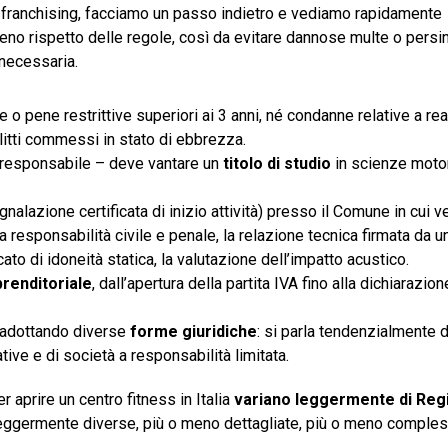
n franchising, facciamo un passo indietro e vediamo rapidamente
eno rispetto delle regole, così da evitare dannose multe o persin
 necessaria.
pene restrittive superiori ai 3 anni, né condanne relative a reat
litti commessi in stato di ebbrezza.
i responsabile – deve vantare un
titolo di studio
in scienze motor
nalazione certificata di inizio attività) presso il Comune in cui ve
a responsabilità civile e penale, la relazione tecnica firmata da u
icato di idoneità statica, la valutazione dell’impatto acustico.
mprenditoriale
, dall’apertura della partita IVA fino alla dichiarazion
a adottando diverse
forme giuridiche
: si parla tendenzialmente 
tive e di società a responsabilità limitata.
r aprire un centro fitness in Italia
variano leggermente di Reg
 leggermente diverse, più o meno dettagliate, più o meno comples