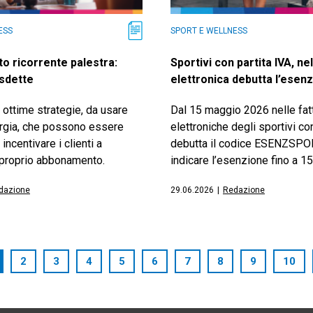
ESS
SPORT E WELLNESS
 ricorrente palestra:
Sportivi con partita IVA, nel
isdette
elettronica debutta l’esen
ottime strategie, da usare
Dal 15 maggio 2026 nelle fat
ergia, che possono essere
elettroniche degli sportivi co
 incentivare i clienti a
debutta il codice ESENZSPO
 proprio abbonamento.
indicare l’esenzione fino a 15
dazione
29.06.2026
|
Redazione
2
3
4
5
6
7
8
9
10