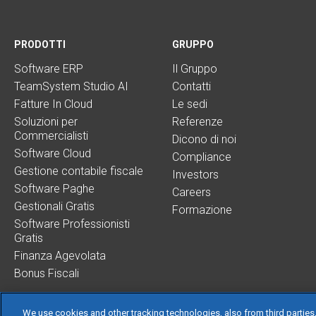
PRODOTTI
GRUPPO
Software ERP
Il Gruppo
TeamSystem Studio AI
Contatti
Fatture In Cloud
Le sedi
Soluzioni per
Referenze
Commercialisti
Dicono di noi
Software Cloud
Compliance
Gestione contabile fiscale
Investors
Software Paghe
Careers
Gestionali Gratis
Formazione
Software Professionisti
Gratis
Finanza Agevolata
Bonus Fiscali
We use cookies and other tracking technologies, also from third parties,