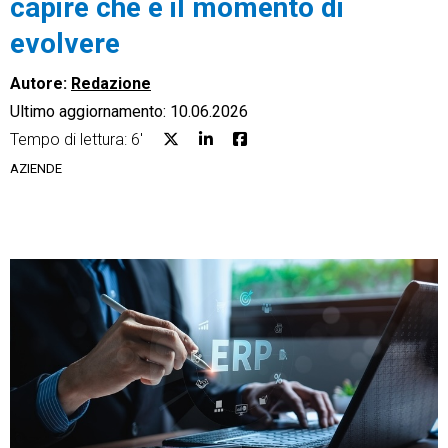
capire che è il momento di
evolvere
Autore:
Redazione
Ultimo aggiornamento: 10.06.2026
CRM
Tempo di lettura: 6'
Ecommerce
AZIENDE
Email Marketing
Fatturazione
Financial Solutions
HR
Trust Services
TeamSystem Corporate