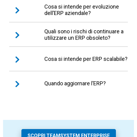
Cosa si intende per evoluzione
dell’ERP aziendale?
È il processo di aggiornamento, integrazione o
Quali sono i rischi di continuare a
utilizzare un ERP obsoleto?
sostituzione dell’ERP per mantenerlo allineato
alle esigenze e agli obiettivi aziendali.
Inefficienze operative, aumento dei costi,
Cosa si intende per ERP scalabile?
difficoltà di integrazione e perdita di
competitività.
Un ERP scalabile è un sistema capace di
Quando aggiornare l’ERP?
adattarsi alla crescita aziendale, supportando
nuovi processi, utenti e volumi senza perdere
efficienza.
Quando emergono segnali come inefficienze,
mancanza di integrazione o difficoltà a
sostenere la crescita del business.
SCOPRI TEAMSYSTEM ENTERPRISE