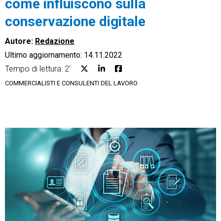
come influiscono sulla
conservazione digitale
Autore:
Redazione
Ultimo aggiornamento: 14.11.2022
CRM
Tempo di lettura: 2'
Ecommerce
COMMERCIALISTI E CONSULENTI DEL LAVORO
Email Marketing
Fatturazione
Financial Solutions
HR
Trust Services
TeamSystem Corporate