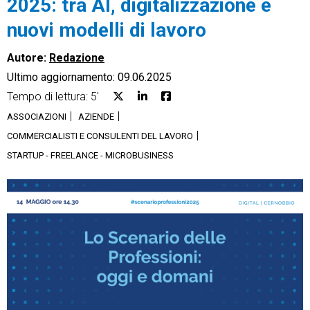
2025: tra AI, digitalizzazione e
nuovi modelli di lavoro
Autore:
Redazione
Ultimo aggiornamento: 09.06.2025
CRM
Tempo di lettura: 5'
Ecommerce
ASSOCIAZIONI
AZIENDE
COMMERCIALISTI E CONSULENTI DEL LAVORO
Email Marketing
STARTUP - FREELANCE - MICROBUSINESS
Fatturazione
Financial Solutions
HR
Trust Services
TeamSystem Corporate