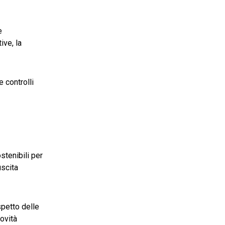
e
ive, la
 controlli
stenibili per
uscita
rispetto delle
novità