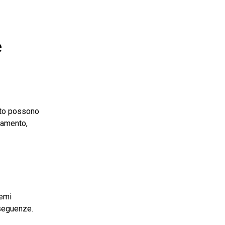
e
atto possono
dramento,
remi
nseguenze.