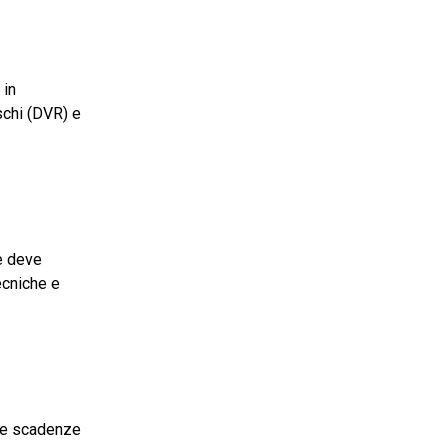
 in
schi (DVR) e
te deve
ecniche e
lle scadenze