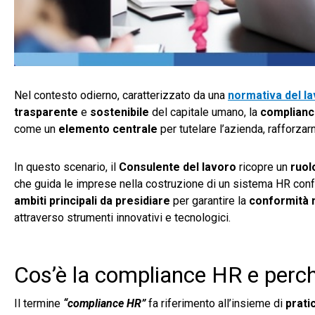
Nel contesto odierno, caratterizzato da una
normativa del l
trasparente
e
sostenibile
del capitale umano, la
complian
come un
elemento centrale
per tutelare l’azienda, rafforza
In questo scenario, il
Consulente del lavoro
ricopre un
ruol
che guida le imprese nella costruzione di un sistema HR confor
ambiti principali da presidiare
per garantire la
conformità 
attraverso strumenti innovativi e tecnologici.
Cos’è la compliance HR e perch
Il termine
“compliance HR”
fa riferimento all’insieme di
prati