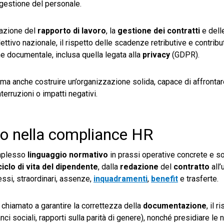
gestione del personale.
razione del
rapporto di lavoro
, la
gestione dei contratti
e dell
lettivo nazionale, il rispetto delle scadenze retributive e contribut
ne documentale, inclusa quella legata alla
privacy
(GDPR).
, ma anche costruire un’organizzazione solida, capace di affrontare
terruzioni o impatti negativi.
oro nella compliance HR
omplesso
linguaggio normativo
in prassi operative concrete e so
ciclo di vita del dipendente
, dalla
redazione
del
contratto
all’
essi, straordinari, assenze,
inquadramenti
,
benefit
e trasferte.
è chiamato a garantire la correttezza della
documentazione
, il 
lanci sociali, rapporti sulla parità di genere), nonché presidiare le 