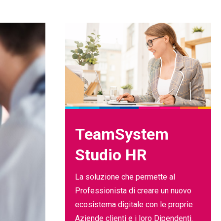
TeamSystem
Studio HR
La soluzione che permette al
Professionista di creare un nuovo
ecosistema digitale con le proprie
Aziende clienti e i loro Dipendenti.