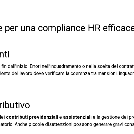
re per una compliance HR efficac
nti
n dall’inizio. Errori nell’inquadramento o nella scelta del contr
ulente del lavoro deve verificare la coerenza tra mansioni, inqua
ibutivo
dei
contributi previdenziali
e
assistenziali
e la gestione dei p
zionatorio. Anche piccole disattenzioni possono generare gravi co