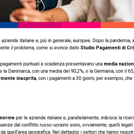
aziende italiane e, più in generale, europee. Dopo la pandemia, i
mente il problema, come si evince dallo
Studio Pagamenti di Cri
e: i pagamenti puntuali a scadenza presentavano una
media nazion
ome la Danimarca, con una media del 90,2%, o la Germania, con il 65
rmente inasprita
, con i pagamenti a 30 giorni, per esempio, ch
 enorme
per le aziende italiane e, parallelamente, inibisce la ricerc
uenze dal conflitto russo-ucraino sono, ovviamente, quelli legati 
da quell’area geografica. Nel dettaglio i settori che hanno regist