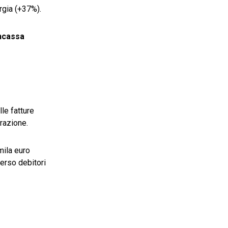
ergia (+37%).
ncassa
le fatture
erazione.
mila euro
erso debitori