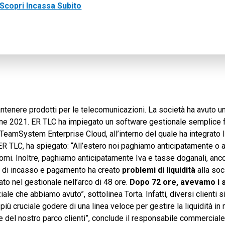
Scopri Incassa Subito
 mantenere prodotti per le telecomunicazioni. La società ha avuto 
ro fine 2021. ER TLC ha impiegato un software gestionale semplice 
o TeamSystem Enterprise Cloud, all’interno del quale ha integrato
R TLC, ha spiegato: “All’estero noi paghiamo anticipatamente o a 
iorni. Inoltre, paghiamo anticipatamente Iva e tasse doganali, anc
pi di incasso e pagamento ha creato
problemi di liquidità
alla soc
itato nel gestionale nell’arco di 48 ore.
Dopo 72 ore, avevamo i s
ale che abbiamo avuto”, sottolinea Torta. Infatti, diversi clienti s
più cruciale godere di una linea veloce per gestire la liquidità i
e del nostro parco clienti”, conclude il responsabile commerciale