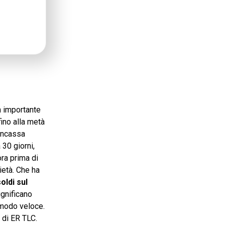
un importante
fino alla metà
 Incassa
30 giorni,
ora prima di
ietà. Che ha
oldi sul
ignificano
n modo veloce.
 di ER TLC.