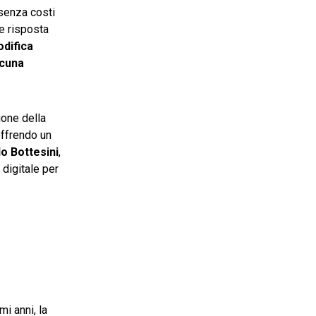
 senza costi
ne risposta
difica
lcuna
ione della
offrendo un
o Bottesini
,
 digitale per
mi anni, la