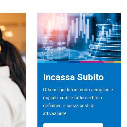
Incassa Subito
Ottieni liquidità in modo semplice e
digitale: cedi le fatture a titolo
definitivo e senza costi di
attivazione!