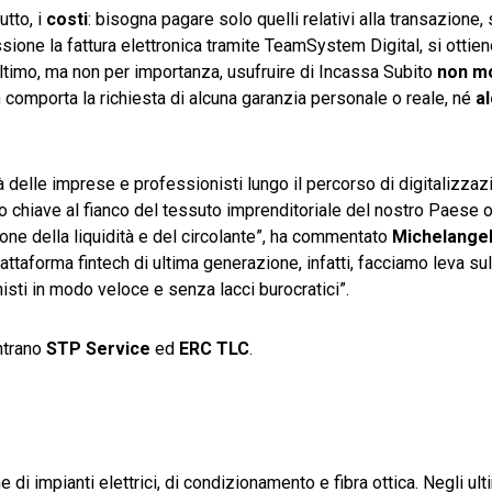
utto, i
costi
: bisogna pagare solo quelli relativi alla transazione,
sione la fattura elettronica tramite TeamSystem Digital, si ottie
ltimo, ma non per importanza, usufruire di Incassa Subito
non mo
 comporta la richiesta di alcuna garanzia personale o reale, né
a
 delle imprese e professionisti lungo il percorso di digitalizzaz
o chiave al fianco del tessuto imprenditoriale del nostro Paese 
one della liquidità e del circolante”, ha commentato
Michelangel
taforma fintech di ultima generazione, infatti, facciamo leva sul
isti in modo veloce e senza lacci burocratici”.
entrano
STP Service
ed
ERC TLC
.
di impianti elettrici, di condizionamento e fibra ottica. Negli ulti