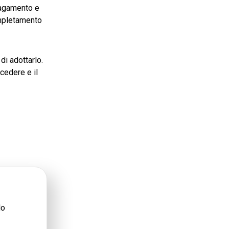
 pagamento e
ompletamento
di adottarlo.
cedere e il
lo