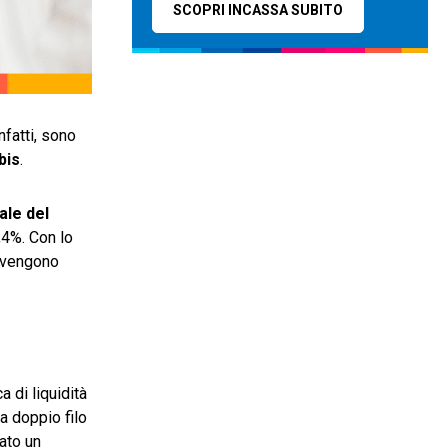
SCOPRI INCASSA SUBITO
nfatti, sono
bis
.
ale del
,4%. Con lo
e vengono
a di liquidità
a doppio filo
rato un