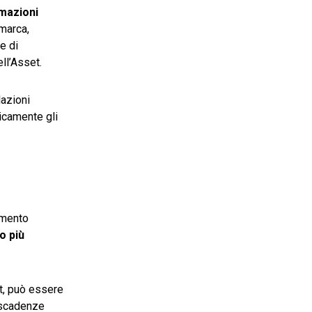
rmazioni
 marca,
e di
ll’Asset.
lazioni
ticamente gli
umento
o più
et, può essere
 scadenze