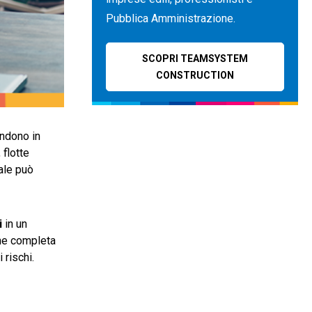
Pubblica Amministrazione.
SCOPRI TEAMSYSTEM
CONSTRUCTION
endono in
 flotte
ale può
i
in un
one completa
 rischi.