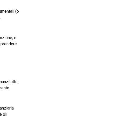
rumentali (o
,
enzione, e
i prendere
nanzitutto,
mento.
anziaria
e gli