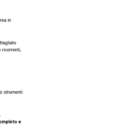
rea in
ttagliato
ricorrenti,
do strumenti
,
ompleto e