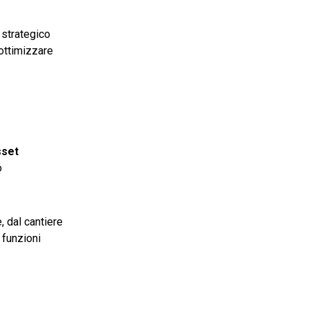
 strategico
ottimizzare
sset
o
, dal cantiere
 funzioni