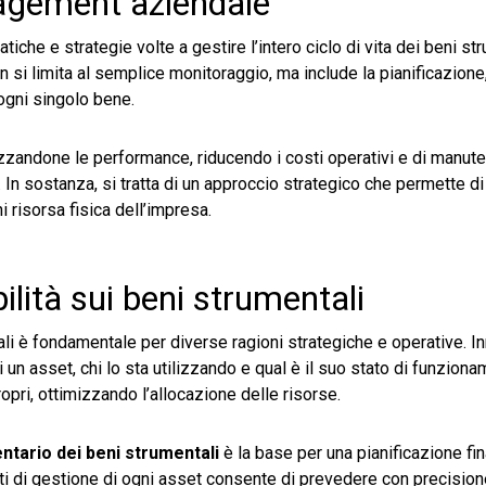
agement aziendale
atiche e strategie volte a gestire l’intero ciclo di vita dei beni st
si limita al semplice monitoraggio, ma include la pianificazione
 ogni singolo bene.
izzandone le performance, riducendo i costi operativi e di manut
 In sostanza, si tratta di un approccio strategico che permette d
i risorsa fisica dell’impresa.
ilità sui beni strumentali
ali è fondamentale per diverse ragioni strategiche e operative. In
n asset, chi lo sta utilizzando e qual è il suo stato di funziona
ropri, ottimizzando l’allocazione delle risorse.
entario dei beni strumentali
è la base per una pianificazione fin
osti di gestione di ogni asset consente di prevedere con precision