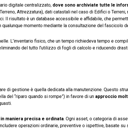
ario digitale centralizzato,
dove sono archiviate tutte le info
Terreno, Attrezzatura), dati catastali nel caso di Edifici o Terreni,
i. Il risultato è un database accessibile e affidabile, che permett
 in qualunque momento mediante la consultazione del fascicolo de
elle. L’inventario fisico, che un tempo richiedeva tempo e compi
liminando del tutto l’utilizzo di fogli di calcolo e riducendo dras
ware di gestione è quella dedicata alla manutenzione. Questo str
ella del “riparo quando si rompe”) in favore di un
approccio molt
guasti.
i in maniera precisa e ordinata
. Ogni asset, o categoria di ass
cludere operazioni ordinarie, preventive o ispettive, basate su