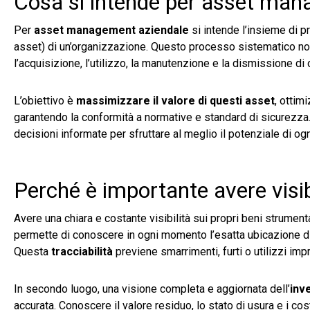
Cosa si intende per asset man
Per
asset management aziendale
si intende l’insieme di pr
asset) di un’organizzazione. Questo processo sistematico non 
l’acquisizione, l’utilizzo, la manutenzione e la dismissione di
L’obiettivo è
massimizzare il valore di questi asset
, ottim
garantendo la conformità a normative e standard di sicurezza.
decisioni informate per sfruttare al meglio il potenziale di ogn
Perché è importante avere visib
Avere una chiara e costante visibilità sui propri beni strument
permette di conoscere in ogni momento l’esatta ubicazione di u
Questa
tracciabilità
previene smarrimenti, furti o utilizzi imp
In secondo luogo, una visione completa e aggiornata dell’
inv
accurata. Conoscere il valore residuo, lo stato di usura e i c