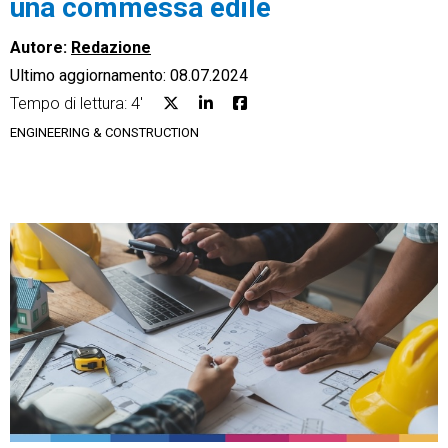
una commessa edile
Autore:
Redazione
Ultimo aggiornamento: 08.07.2024
Tempo di lettura: 4'
CRM
ENGINEERING & CONSTRUCTION
Ecommerce
Email Marketing
Fatturazione
Financial Solutions
HR
Trust Services
TeamSystem Corporate