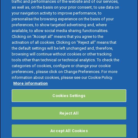
traffic and performances of the website and of our services,
as well as, on the basis on your prior consent, to use data on
your navigation activity to improve performance, to
personalise the browsing experience on the basis of your
preferences, to show targeted advertising and, where
available, to allow social media sharing functionalities.
Clicking on “Accept all” means that you agree to the
activation of all cookies. Clicking on "Reject all" means that
the default settings will be left unchanged and, therefore,
browsing will continue without cookies or other tracking
tools other than technical or technical analytics. To check the
categories of cookies, configure or change your cookie
preferences , please click on Change Preferences. For more
information about cookies, please see our Cookie Policy.
More information
Cookies Settings
Reject All
Accept All Cookies