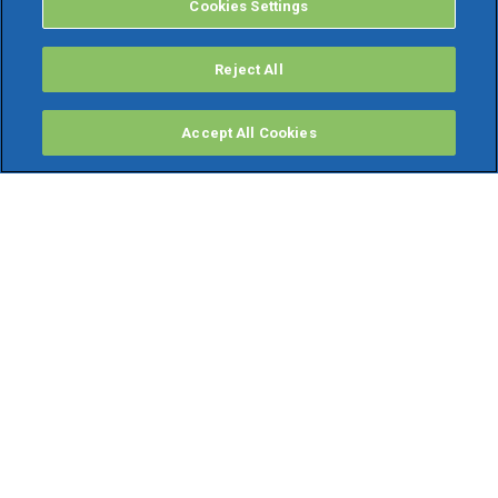
Cookies Settings
Reject All
Accept All Cookies
PRODOTTI
Software ERP
TeamSystem Studio AI
Fatture In Cloud
Soluzioni per Commercialisti
Software Cloud
Gestione contabile fiscale
Software Paghe
Gestionali Gratis
Software Professionisti Gratis
Finanza Agevolata