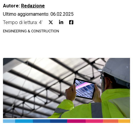
Autore:
Redazione
Ultimo aggiornamento: 06.02.2025
Tempo di lettura: 4'
ENGINEERING & CONSTRUCTION
CRM
Ecommerce
Email Marketing
Fatturazione
Financial Solutions
HR
Trust Services
TeamSystem Corporate