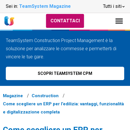
Sei in:
TeamSystem Magazine
Tutti i siti
CONTATTACI
TeamSystem Construction Project Management è la
soluzione per analizzare le commesse e permetterti di
vincere le tue gare.
SCOPRI TEAMSYSTEM CPM
Magazine
Construction
Come scegliere un ERP per l’edilizia: vantaggi, funzionalità
e digitalizzazione completa
Come scegliere un ERP per