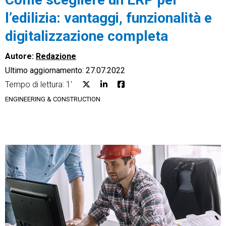
l’edilizia: vantaggi, funzionalità e
digitalizzazione completa
Autore:
Redazione
CRM
Ultimo aggiornamento: 27.07.2022
Ecommerce
Tempo di lettura: 1'
ENGINEERING & CONSTRUCTION
Email Marketing
Fatturazione
Financial Solutions
HR
Trust Services
TeamSystem Corporate