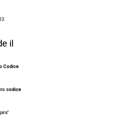
23.
e il
o Codice
ente
codice
gara”