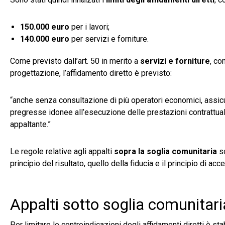
150.000 euro
per i lavori;
140.000 euro
per servizi e forniture.
Come previsto dall’art. 50 in merito a
servizi e forniture
, co
progettazione, l’affidamento diretto è previsto:
“anche senza consultazione di più operatori economici, assi
pregresse idonee all’esecuzione delle prestazioni contrattuali, an
appaltante.”
Le regole relative agli appalti
sopra la soglia comunitaria
so
principio del risultato, quello della fiducia e il principio di ac
Appalti sotto soglia comunitaria:
Per limitare le controindicazioni degli affidamenti diretti è stab