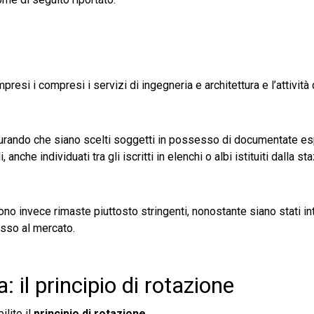
mpresi i compresi i servizi di ingegneria e architettura e l’attività 
curando che siano scelti soggetti in possesso di documentate e
che individuati tra gli iscritti in elenchi o albi istituiti dalla st
no invece rimaste piuttosto stringenti, nonostante siano stati intr
cesso al mercato.
 il principio di rotazione
ilito il
principio di rotazione.