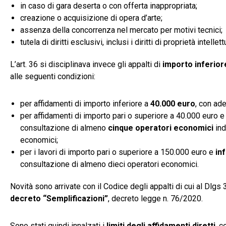
in caso di gara deserta o con offerta inappropriata;
creazione o acquisizione di opera d’arte;
assenza della concorrenza nel mercato per motivi tecnici;
tutela di diritti esclusivi, inclusi i diritti di proprietà intellett
L’art. 36 si disciplinava invece gli appalti di
importo inferior
alle seguenti condizioni:
per affidamenti di importo inferiore a
40.000 euro
, con ad
per affidamenti di importo pari o superiore a 40.000 euro 
consultazione di almeno
cinque operatori economici
ind
economici;
per i lavori di importo pari o superiore a 150.000 euro e
in
consultazione di almeno dieci operatori economici.
Novità sono arrivate con il Codice degli appalti di cui al Dlg
decreto “Semplificazioni”
, decreto legge n. 76/2020.
Sono stati quindi innalzati i
limiti degli affidamenti diretti
, c