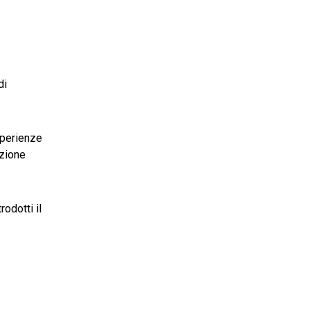
di
sperienze
azione
odotti il