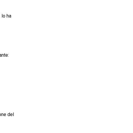
 lo ha
nte:
one del