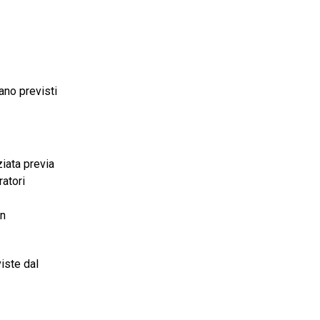
rano previsti
iata previa
ratori
on
iste dal