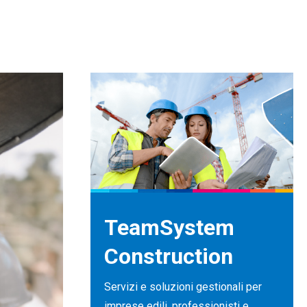
TeamSystem
Construction
Servizi e soluzioni gestionali per
imprese edili, professionisti e