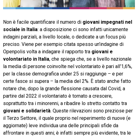
TeamSystem Store
Non è facile quantificare il numero di
giovani impegnati nel
sociale in Italia
: a disposizione ci sono infatti unicamente
indagini parziali, a livello locale, o dedicate a un focus più
preciso. Viene per esempio citata spesso un’indagine di
Openpolis volta a indagare il rapporto tra
giovani e
volontariato in Italia
, che spiega che, se a livello nazionale
la media di persone coinvolte nel volontariato è pari all’1,6%,
per la classe demografica under 25 si raggiunge – e per
certe fasce si supera – la media del 2%. È stato anche fatto
notare che, dopo la grande flessione causata dal Covid, a
partire dal 2022 il volontariato è tornato a crescere,
soprattutto tra i minorenni, a ribadire lo stretto contatto tra
giovani e solidarietà
. Queste rilevazioni sono preziose per
il Terzo Settore, il quale proprio nel reperimento di nuove (e
aggiornate) leve individua una delle principali sfide da
affrontare in questi anni; è infatti sempre più evidente, tra le