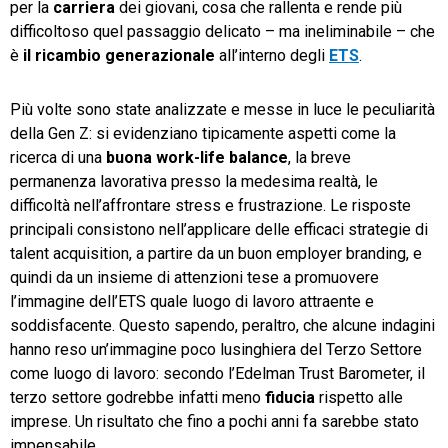
per la
carriera
dei giovani, cosa che rallenta e rende più
difficoltoso quel passaggio delicato – ma ineliminabile – che
è
il ricambio generazionale
all’interno degli
ETS
.
Più volte sono state analizzate e messe in luce le peculiarità
della Gen Z: si evidenziano tipicamente aspetti come la
ricerca di una
buona work-life balance
, la breve
permanenza lavorativa presso la medesima realtà, le
difficoltà nell’affrontare stress e frustrazione. Le risposte
principali consistono nell’applicare delle efficaci strategie di
talent acquisition, a partire da un buon employer branding, e
quindi da un insieme di attenzioni tese a promuovere
l’immagine dell’ETS quale luogo di lavoro attraente e
soddisfacente. Questo sapendo, peraltro, che alcune indagini
hanno reso un’immagine poco lusinghiera del Terzo Settore
come luogo di lavoro: secondo l’Edelman Trust Barometer, il
terzo settore godrebbe infatti meno
fiducia
rispetto alle
imprese. Un risultato che fino a pochi anni fa sarebbe stato
impensabile.