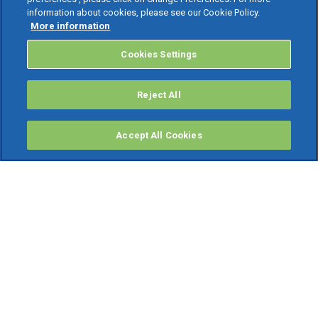
information about cookies, please see our Cookie Policy.
More information
Cookies Settings
Reject All
Accept All Cookies
PRODOTTI
Software ERP
TeamSystem Studio AI
Fatture In Cloud
Soluzioni per Commercialisti
Software Cloud
Gestione contabile fiscale
Software Paghe