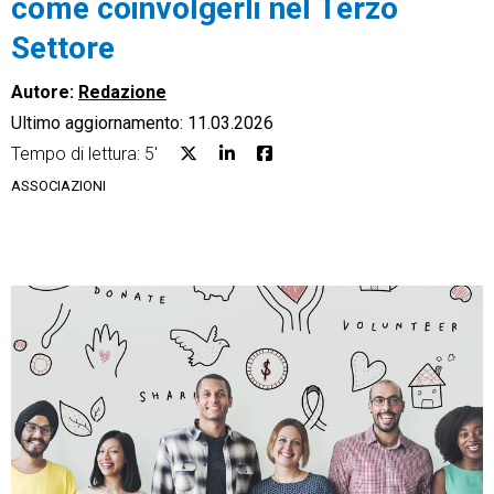
come coinvolgerli nel Terzo
Settore
Autore:
Redazione
Ultimo aggiornamento: 11.03.2026
CRM
Tempo di lettura: 5'
Ecommerce
ASSOCIAZIONI
Email Marketing
Fatturazione
Financial Solutions
HR
Trust Services
TeamSystem Corporate