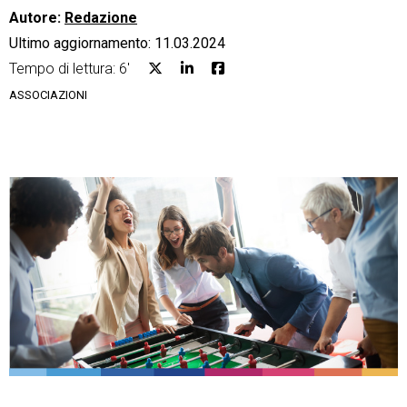
Autore:
Redazione
Ultimo aggiornamento: 11.03.2024
Tempo di lettura: 6'
ASSOCIAZIONI
CRM
Ecommerce
Email Marketing
Fatturazione
Financial Solutions
HR
Trust Services
TeamSystem Corporate