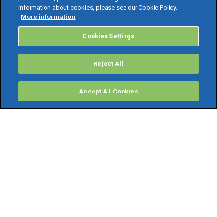
information about cookies, please see our Cookie Policy.
More information
Cookies Settings
Reject All
Accept All Cookies
PRODOTTI
Software ERP
TeamSystem Studio AI
Fatture In Cloud
Soluzioni per Commercialisti
Software Cloud
Gestione contabile fiscale
Software Paghe