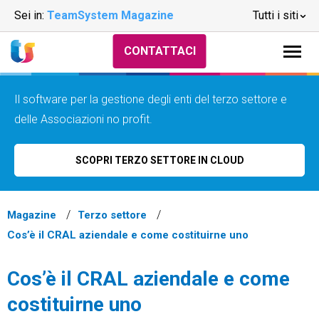
Sei in:
TeamSystem Magazine
Tutti i siti
CONTATTACI
Il software per la gestione degli enti del terzo settore e
delle Associazioni no profit.
SCOPRI TERZO SETTORE IN CLOUD
Magazine
Terzo settore
Cos’è il CRAL aziendale e come costituirne uno
Cos’è il CRAL aziendale e come
costituirne uno