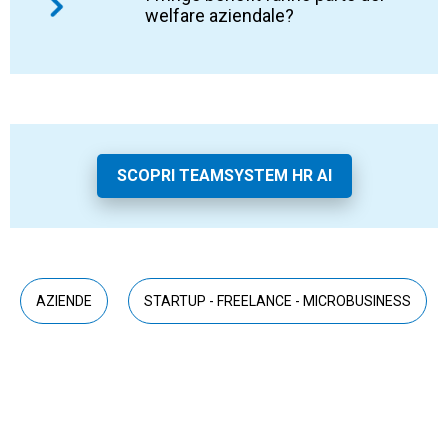
convenzioni e strumenti per conciliare meglio
welfare aziendale?
alle PMI, purché sia proporzionato alle risorse
tempi personali e professionali.
disponibili e strutturato su bisogni reali. Non è
necessario partire da un piano complesso:
Sì, i fringe benefit possono far parte del
anche misure semplici, se ben gestite,
welfare aziendale. Sono beni o servizi
possono generare valore per persone e
concessi dal datore di lavoro e, entro
impresa.
determinate soglie e condizioni, possono
beneficiare di un trattamento fiscale agevolato.
SCOPRI TEAMSYSTEM HR AI
Le soglie e le regole vanno sempre verificate
in base alla normativa vigente.
AZIENDE
STARTUP - FREELANCE - MICROBUSINESS