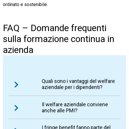
ordinato e sostenibile.
FAQ – Domande frequenti
sulla formazione continua in
azienda
Quali sono i vantaggi del welfare
aziendale per i dipendenti?
Per i dipendenti, il welfare può offrire un
Il welfare aziendale conviene
anche alle PMI?
supporto concreto nella vita quotidiana: buoni
pasto, buoni acquisto, rimborsi, servizi per la
famiglia, assistenza sanitaria, formazione,
Sì, il welfare aziendale può convenire anche
I fringe benefit fanno parte del