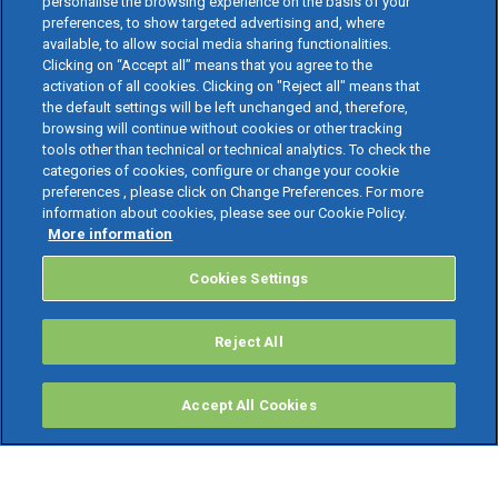
personalise the browsing experience on the basis of your
preferences, to show targeted advertising and, where
available, to allow social media sharing functionalities.
Clicking on “Accept all” means that you agree to the
activation of all cookies. Clicking on "Reject all" means that
the default settings will be left unchanged and, therefore,
browsing will continue without cookies or other tracking
tools other than technical or technical analytics. To check the
categories of cookies, configure or change your cookie
preferences , please click on Change Preferences. For more
information about cookies, please see our Cookie Policy.
More information
Cookies Settings
Reject All
Accept All Cookies