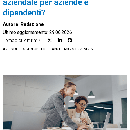
aziendale per aziende e
dipendenti?
Autore:
Redazione
Ultimo aggiornamento: 29.06.2026
CRM
Tempo di lettura: 7'
Ecommerce
AZIENDE
STARTUP - FREELANCE - MICROBUSINESS
Email Marketing
Fatturazione
Financial Solutions
HR
Trust Services
TeamSystem Corporate