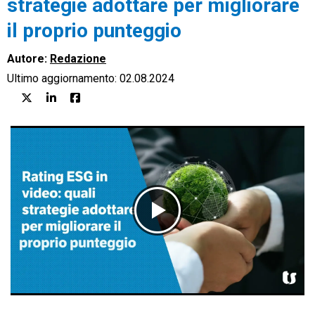
strategie adottare per migliorare
il proprio punteggio
Autore:
Redazione
Ultimo aggiornamento: 02.08.2024
CRM
Ecommerce
Email Marketing
Fatturazione
Financial Solutions
HR
Trust Services
TeamSystem Corporate