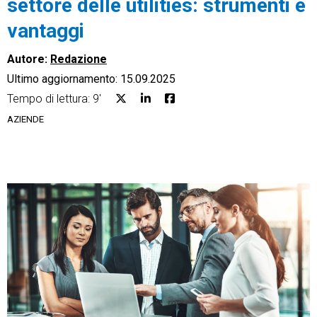
settore delle utilities: strumenti e
vantaggi
Autore:
Redazione
Ultimo aggiornamento: 15.09.2025
CRM
Tempo di lettura: 9'
Ecommerce
AZIENDE
Email Marketing
Fatturazione
Financial Solutions
HR
Trust Services
TeamSystem Corporate