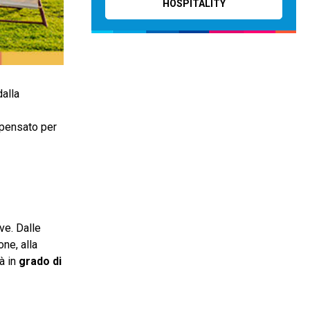
HOSPITALITY
dalla
e pensato per
ve. Dalle
one, alla
tà in
grado di