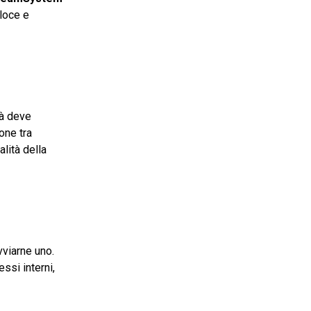
eloce e
tà deve
one tra
alità della
vviarne uno.
ssi interni,