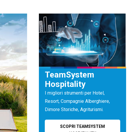
TeamSystem
Hospitality
I migliori strumenti per Hotel,
Resort, Compagnie Alberghiere,
Dimore Storiche, Agriturismi.
SCOPRI TEAMSYSTEM