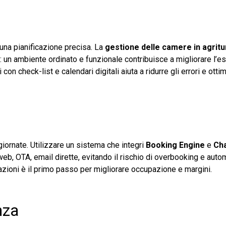
 una pianificazione precisa. La
gestione delle camere in agrit
e: un ambiente ordinato e funzionale contribuisce a migliorare l’e
on check-list e calendari digitali aiuta a ridurre gli errori e otti
iornate. Utilizzare un sistema che integri
Booking Engine
e
Ch
o web, OTA, email dirette, evitando il rischio di overbooking e aut
azioni è il primo passo per migliorare occupazione e margini.
nza