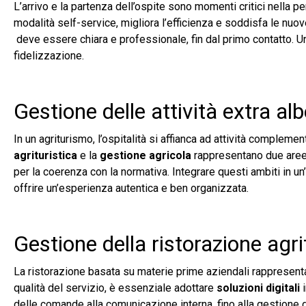
L’arrivo e la partenza dell’ospite sono momenti critici nella p
modalità self-service, migliora l’efficienza e soddisfa le nuo
deve essere chiara e professionale, fin dal primo contatto. U
fidelizzazione.
Gestione delle attività extra al
In un agriturismo, l’ospitalità si affianca ad attività complem
agrituristica
e la
gestione agricola
rappresentano due aree o
per la coerenza con la normativa. Integrare questi ambiti in u
offrire un’esperienza autentica e ben organizzata.
Gestione della ristorazione agri
La ristorazione basata su materie prime aziendali rappresenta u
qualità del servizio, è essenziale adottare
soluzioni digitali
delle comande alla comunicazione interna, fino alla gestione