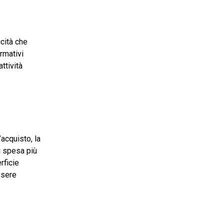
icità che
ormativi
ttività
L’acquisto, la
di spesa più
rficie
essere