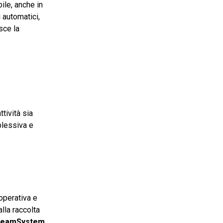
ile, anche in
 automatici,
sce la
tività sia
plessiva e
 operativa e
alla raccolta
eamSystem