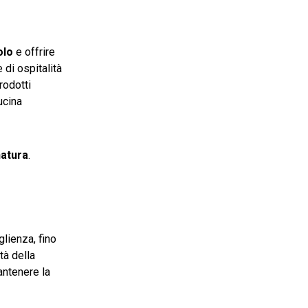
olo
e offrire
 di ospitalità
rodotti
ucina
natura
.
glienza, fino
tà della
antenere la