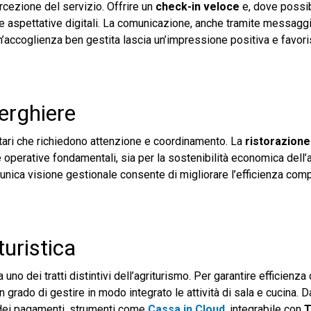
ercezione del servizio. Offrire un
check-in veloce
e, dove possib
ve aspettative digitali. La comunicazione, anche tramite messaggi
n’accoglienza ben gestita lascia un’impressione positiva e favori
berghiere
entari che richiedono attenzione e coordinamento. La
ristorazione
perative fondamentali, sia per la sostenibilità economica dell’at
n’unica visione gestionale consente di migliorare l’efficienza com
turistica
no dei tratti distintivi dell’agriturismo. Per garantire efficienza
in grado di gestire in modo integrato le attività di sala e cucina. D
 dei pagamenti, strumenti come
Cassa in Cloud
,
integrabile con
T