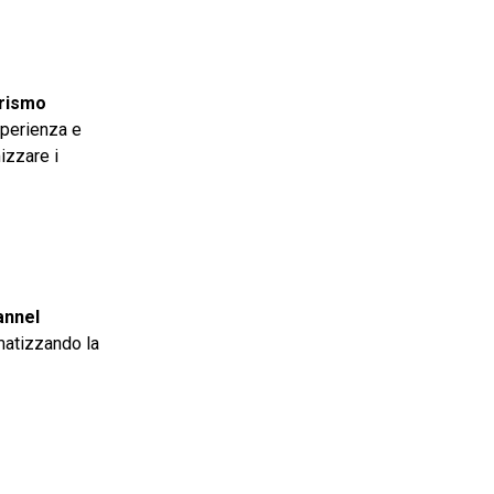
urismo
sperienza e
mizzare i
annel
omatizzando la