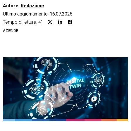
Autore:
Redazione
Ultimo aggiornamento: 16.07.2025
Tempo di lettura: 4'
AZIENDE
CRM
Ecommerce
Email Marketing
Fatturazione
Financial Solutions
HR
Trust Services
TeamSystem Corporate