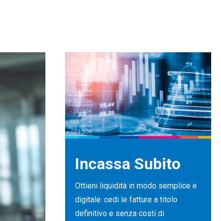
Incassa Subito
Ottieni liquidità in modo semplice e
digitale: cedi le fatture a titolo
definitivo e senza costi di