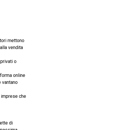
titori mettono
alla vendita
privati o
aforma online
e vantano
le imprese che
ette di
a massima