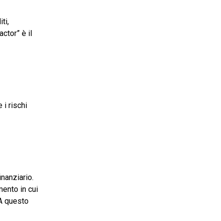
ti,
ctor” è il
 i rischi
inanziario.
ento in cui
 A questo