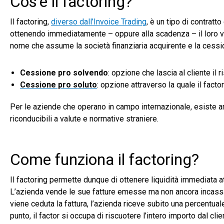
Cos’è il factoring?
Il factoring,
diverso dall’Invoice Trading
, è un tipo di contratt
ottenendo immediatamente – oppure alla scadenza – il loro val
nome che assume la società finanziaria acquirente e la cessio
Cessione pro solvendo
: opzione che lascia al cliente il 
Cessione pro soluto
: opzione attraverso la quale il facto
Per le aziende che operano in campo internazionale, esiste anch
riconducibili a valute e normative straniere.
Come funziona il factoring?
Il factoring permette dunque di ottenere liquidità immediata at
L’azienda vende le sue fatture emesse ma non ancora incassate
viene ceduta la fattura, l’azienda riceve subito una percentual
punto, il factor si occupa di riscuotere l’intero importo dal cl