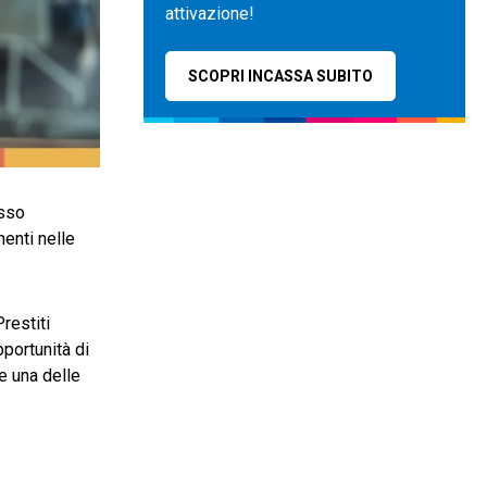
attivazione!
SCOPRI INCASSA SUBITO
esso
menti nelle
Prestiti
pportunità di
e una delle