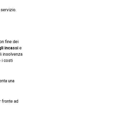
 servizio.
on fine dei
i incassi
e
di insolvenza
 i costi
enta una
r fronte ad