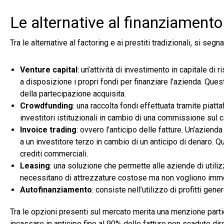
Le alternative al finanziamento
Tra le alternative al factoring e ai prestiti tradizionali, si seg
Venture capital
: un’attività di investimento in capitale di 
a disposizione i propri fondi per finanziare l’azienda. Que
della partecipazione acquisita.
Crowdfunding
: una raccolta fondi effettuata tramite piat
investitori istituzionali in cambio di una commissione sul c
Invoice trading
: ovvero l’anticipo delle fatture. Un’aziend
a un investitore terzo in cambio di un anticipo di denaro. 
crediti commerciali.
Leasing
: una soluzione che permette alle aziende di utili
necessitano di attrezzature costose ma non vogliono immob
Autofinanziamento
: consiste nell’utilizzo di profitti gen
Tra le opzioni presenti sul mercato merita una menzione part
incassare in anticipo fino al 90% delle fatture non scadute d