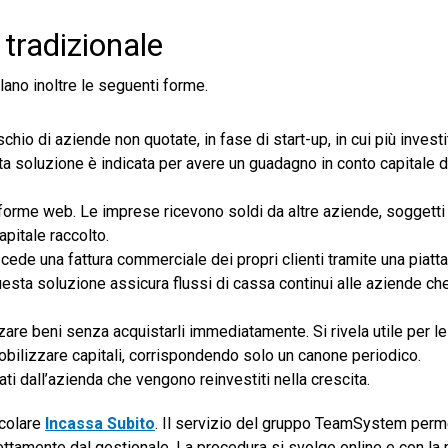
 tradizionale
nalano inoltre le seguenti forme.
rischio di aziende non quotate, in fase di start-up, in cui più inves
sta soluzione è indicata per avere un guadagno in conto capitale d
taforme web. Le imprese ricevono soldi da altre aziende, soggetti 
apitale raccolto.
a cede una fattura commerciale dei propri clienti tramite una piatt
Questa soluzione assicura flussi di cassa continui alle aziende ch
zzare beni senza acquistarli immediatamente. Si rivela utile per 
ilizzare capitali, corrispondendo solo un canone periodico.
erati dall’azienda che vengono reinvestiti nella crescita.
icolare
Incassa Subito
. Il servizio del gruppo TeamSystem perm
irettamente dal gestionale. La procedura si svolge online e con l