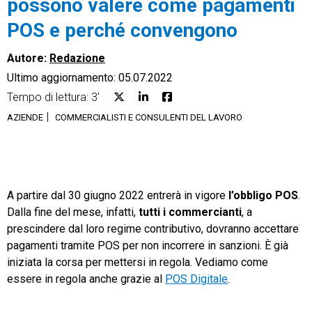
possono valere come pagamenti
POS e perché convengono
Autore:
Redazione
Ultimo aggiornamento: 05.07.2022
CRM
Tempo di lettura: 3'
Ecommerce
AZIENDE
COMMERCIALISTI E CONSULENTI DEL LAVORO
Email Marketing
Fatturazione
A partire dal 30 giugno 2022 entrerà in vigore
l’obbligo POS
.
Financial Solutions
Dalla fine del mese, infatti,
tutti i commercianti
, a
prescindere dal loro regime contributivo, dovranno accettare
HR
pagamenti tramite POS per non incorrere in sanzioni. È già
Trust Services
iniziata la corsa per mettersi in regola. Vediamo come
essere in regola anche grazie al
POS Digitale
.
TeamSystem Corporate