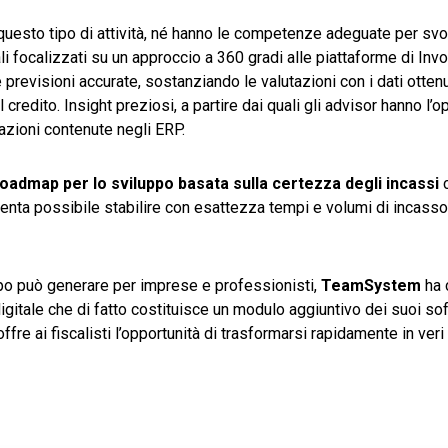
questo tipo di attività, né hanno le competenze adeguate per svo
i focalizzati su un approccio a 360 gradi alle piattaforme di Invoi
 previsioni accurate, sostanziando le valutazioni con i dati ottenu
credito. Insight preziosi, a partire dai quali gli advisor hanno l’o
mazioni contenute negli ERP.
oadmap per lo sviluppo basata sulla certezza degli incassi
c
venta possibile stabilire con esattezza tempi e volumi di incasso
po può generare per imprese e professionisti,
TeamSystem
ha 
digitale che di fatto costituisce un modulo aggiuntivo dei suoi so
offre ai fiscalisti l’opportunità di trasformarsi rapidamente in veri