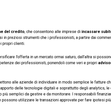
e del credito
, che consentono alle imprese di
incassare subit
in preziosi strumenti che i professionisti, a partire dai commerc
 propri clienti.
sificare l’offerta in un mercato ormai saturo, dall’altra si posson
petenze dei professionisti, ponendoli come veri e propri
adviso
tono alle aziende di individuare in modo semplice le fatture ch
pporto delle tecnologie digitali e soprattutto degli analytics, le
no più semplici da gestire e da monitorare. I responsabili finanzia
, e possono utilizzare le transazioni approvate per fare ipotesi pi