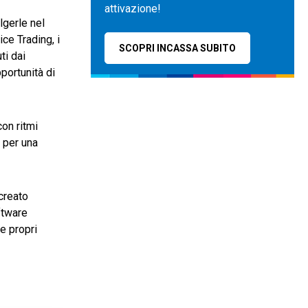
attivazione!
lgerle nel
ce Trading, i
SCOPRI INCASSA SUBITO
ti dai
pportunità di
on ritmi
 per una
creato
ftware
 e propri