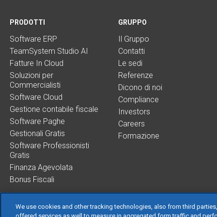
PRODOTTI
GRUPPO
Software ERP
Il Gruppo
TeamSystem Studio AI
Contatti
Fatture In Cloud
Le sedi
Soluzioni per
Referenze
Commercialisti
Dicono di noi
Software Cloud
Compliance
Gestione contabile fiscale
Investors
Software Paghe
Careers
Gestionali Gratis
Formazione
Software Professionisti
Gratis
Finanza Agevolata
Bonus Fiscali
We use cookies and other tracking technologies, also from third parties,
offered services as well to measure in aggregated form traffic and perf