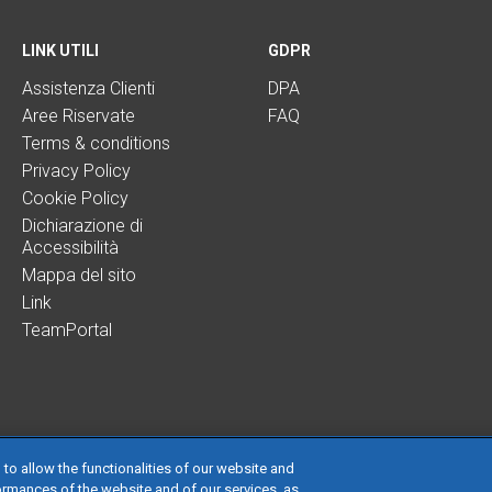
LINK UTILI
GDPR
Assistenza Clienti
DPA
Aree Riservate
FAQ
Terms & conditions
Privacy Policy
Cookie Policy
Dichiarazione di
Accessibilità
Mappa del sito
Link
TeamPortal
 to allow the functionalities of our website and
ormances of the website and of our services, as