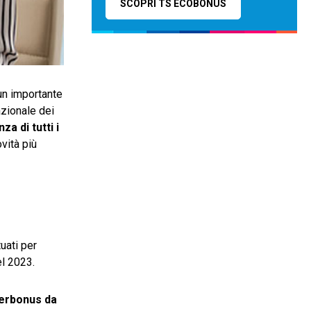
SCOPRI TS ECOBONUS
un importante
zionale dei
za di tutti i
vità più
uati per
el 2023.
perbonus da