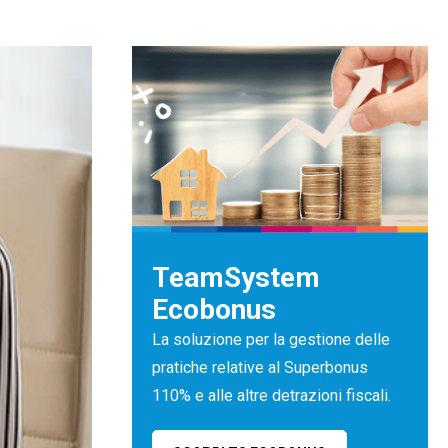
TeamSystem
Ecobonus
La soluzione per la gestione delle
pratiche relative al Superbonus
110% e alle altre detrazioni fiscali.