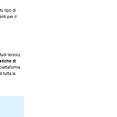
o tipo di
nti per il
udi tecnici,
atiche di
 piattaforma
i tutta la