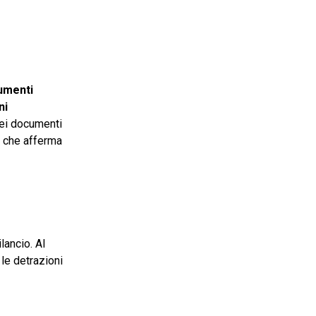
cumenti
ni
dei documenti
a che afferma
lancio. Al
 le detrazioni