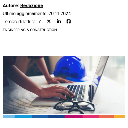
Autore:
Redazione
Ultimo aggiornamento: 20.11.2024
Tempo di lettura: 6'
ENGINEERING & CONSTRUCTION
CRM
Ecommerce
Email Marketing
Fatturazione
Financial Solutions
HR
Trust Services
TeamSystem Corporate