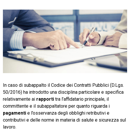
CRM
Ecommerce
Email Marketing
Fatturazione
Financial Solutions
In caso di subappalto il Codice dei Contratti Pubblici (D.Lgs.
50/2016) ha introdotto una disciplina particolare e specifica
HR
relativamente ai
rapporti
tra l’affidatario principale, il
committente e il subappaltatore per quanto riguarda i
Trust Services
pagamenti
e l’osservanza degli obblighi retributivi e
contributivi e delle norme in materia di salute e sicurezza sul
lavoro.
TeamSystem Corporate