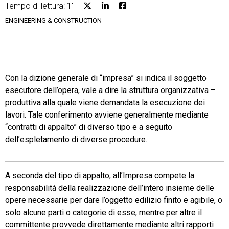
Tempo di lettura: 1'
ENGINEERING & CONSTRUCTION
CRM
Con la dizione generale di “impresa” si indica il soggetto
Ecommerce
esecutore dell’opera, vale a dire la struttura organizzativa –
produttiva alla quale viene demandata la esecuzione dei
Email Marketing
lavori. Tale conferimento avviene generalmente mediante
Fatturazione
“contratti di appalto” di diverso tipo e a seguito
dell’espletamento di diverse procedure.
Financial Solutions
HR
A seconda del tipo di appalto, all’Impresa compete la
responsabilità della realizzazione dell’intero insieme delle
Trust Services
opere necessarie per dare l’oggetto edilizio finito e agibile, o
solo alcune parti o categorie di esse, mentre per altre il
committente provvede direttamente mediante altri rapporti
TeamSystem Corporate