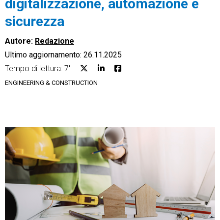
digitalizzazione, automazione e
sicurezza
Autore:
Redazione
Ultimo aggiornamento: 26.11.2025
CRM
Tempo di lettura: 7'
Ecommerce
ENGINEERING & CONSTRUCTION
Email Marketing
Fatturazione
Financial Solutions
HR
Trust Services
TeamSystem Corporate