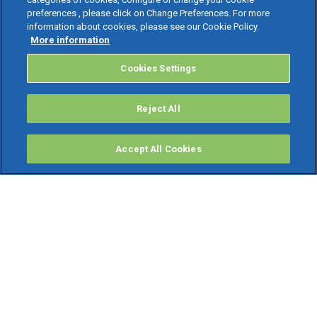
preferences , please click on Change Preferences. For more
information about cookies, please see our Cookie Policy.
More information
Cookies Settings
Reject All
Accept All Cookies
PRODOTTI
Software ERP
TeamSystem Studio AI
Fatture In Cloud
Soluzioni per Commercialisti
Software Cloud
Gestione contabile fiscale