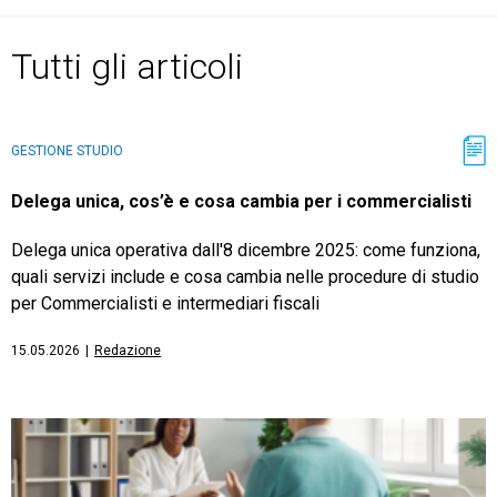
Tutti gli articoli
CRM
GESTIONE STUDIO
Ecommerce
Delega unica, cos’è e cosa cambia per i commercialisti
Email Marketing
Delega unica operativa dall'8 dicembre 2025: come funziona,
Fatturazione
quali servizi include e cosa cambia nelle procedure di studio
per Commercialisti e intermediari fiscali
Financial Solutions
15.05.2026
|
Redazione
HR
Trust Services
TeamSystem Corporate