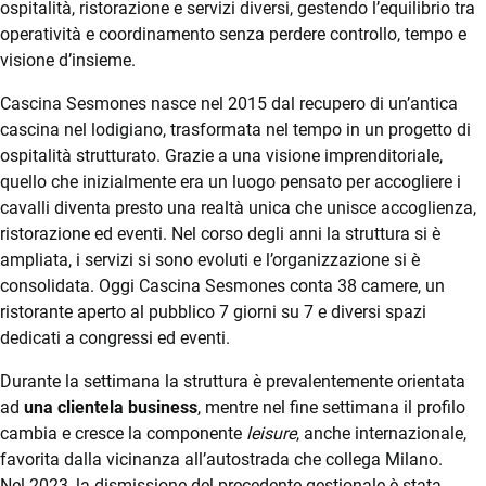
ospitalità, ristorazione e servizi diversi, gestendo l’equilibrio tra
Gestione firma
operatività e coordinamento senza perdere controllo, tempo e
& privacy
visione d’insieme.
Food &
Cascina Sesmones nasce nel 2015 dal recupero di un’antica
beverage
cascina nel lodigiano, trasformata nel tempo in un progetto di
CRM
ospitalità strutturato. Grazie a una visione imprenditoriale,
Fatturazione
quello che inizialmente era un luogo pensato per accogliere i
Ecommerce
Elettronica
cavalli diventa presto una realtà unica che unisce accoglienza,
Email Marketing
ristorazione ed eventi. Nel corso degli anni la struttura si è
App Pulizie
ampliata, i servizi si sono evoluti e l’organizzazione si è
Fatturazione
consolidata. Oggi Cascina Sesmones conta 38 camere, un
Financial Solutions
ristorante aperto al pubblico 7 giorni su 7 e diversi spazi
PAGAMENTI
REVENUE
dedicati a congressi ed eventi.
DIGITALI
MANAGEMENT
HR
Durante la settimana la struttura è prevalentemente orientata
Trust Services
Integrazione TS
TeamSystem AI
ad
una clientela business
, mentre nel fine settimana il profilo
Pay
Revenue
cambia e cresce la componente
leisure
, anche internazionale,
Management
TeamSystem Corporate
favorita dalla vicinanza all’autostrada che collega Milano.
Monetica
Nel 2023, la dismissione del precedente gestionale è stata