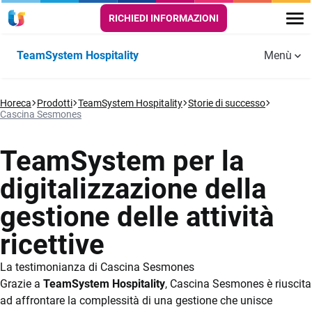
RICHIEDI INFORMAZIONI
TeamSystem Hospitality
Menù
Funzionalità
Horeca
GESTIONALE
Prodotti
TeamSystem Hospitality
PRENOTAZIONI
Storie di successo
CRM E
Aggiornamenti
Hotel, B&B,
Case
Webinar
Servizi
Area
Formazione
FAQ
Cascina Sesmones
PMS
E VENDITE
MARKETING
Agriturismi
vacanza
aggiuntivi
Clienti
Tour di prodotto
ONLINE
Operatività
Preventivi
TeamSystem per la
Storie di successo
Channel Manager
Quotidiana
Finanziamenti
digitalizzazione della
Risorse utili
CRM
agevolati
Booking Engine
Self check-in e
gestione delle attività
Prezzi
check-out
ricettive
Prova Gratis
App Ospite
La testimonianza di Cascina Sesmones
Riconoscimento
Grazie a
TeamSystem Hospitality
, Cascina Sesmones è riuscita
OCR
ad affrontare la complessità di una gestione che unisce