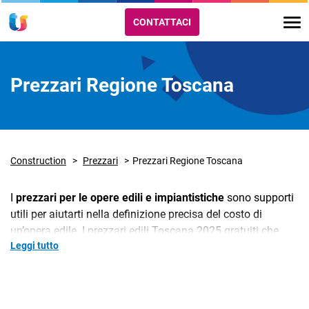
CONTATTACI
Prezzari Regione Toscana
Construction
Prezzari
Prezzari Regione Toscana
I
prezzari per le opere edili e impiantistiche
sono supporti
utili per aiutarti nella definizione precisa del costo di
un’opera edile. I prezzari edili Toscana 2025 gratuiti che
Leggi tutto
trovi su TeamSystem Cantieri sono frutto di un
aggiornamento continuo
effettuato valutando le
indicazioni di ingegneri, architetti, periti industriali, geometri
e Enti pubblici. In questo modo riusciamo ad offrirti un