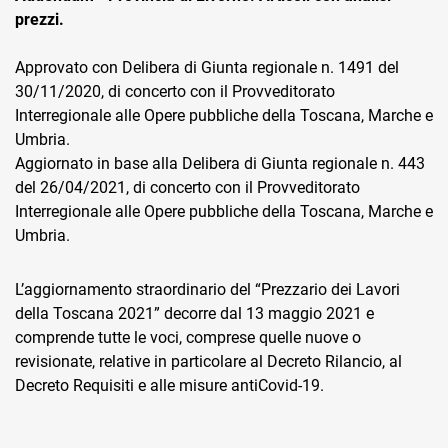
prezzi.
Approvato con Delibera di Giunta regionale n. 1491 del
30/11/2020, di concerto con il Provveditorato
Interregionale alle Opere pubbliche della Toscana, Marche e
Umbria.
CRM
Aggiornato in base alla Delibera di Giunta regionale n. 443
del 26/04/2021, di concerto con il Provveditorato
Ecommerce
Interregionale alle Opere pubbliche della Toscana, Marche e
Umbria.
Email Marketing
Fatturazione
L’aggiornamento straordinario del “Prezzario dei Lavori
della Toscana 2021” decorre dal 13 maggio 2021 e
Financial Solutions
comprende tutte le voci, comprese quelle nuove o
revisionate, relative in particolare al Decreto Rilancio, al
HR
Decreto Requisiti e alle misure antiCovid-19.
Trust Services