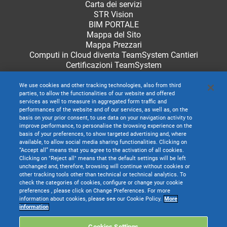
Carta dei servizi
STR Vision
BIM PORTALE
Mappa del Sito
Mappa Prezzari
Computi in Cloud diventa TeamSystem Cantieri
Certificazioni TeamSystem
We use cookies and other tracking technologies, also from third
parties, to allow the functionalities of our website and offered
services as well to measure in aggregated form traffic and
performances of the website and of our services, as well as, on the
basis on your prior consent, to use data on your navigation activity to
improve performance, to personalise the browsing experience on the
basis of your preferences, to show targeted advertising and, where
available, to allow social media sharing functionalities. Clicking on
“Accept all” means that you agree to the activation of all cookies.
Clicking on "Reject all" means that the default settings will be left
unchanged and, therefore, browsing will continue without cookies or
other tracking tools other than technical or technical analytics. To
check the categories of cookies, configure or change your cookie
preferences , please click on Change Preferences. For more
information about cookies, please see our Cookie Policy.
More
TeamSystem S.p.A. società con socio unico soggetta all’attività di direzione e
information
coordinamento di TeamSystem Holdco S.p.A. - Cap. Soc. € 24.000.000 I.v. -
C.C.I.A.A. delle Marche - P.I. 01035310414
Cookies Settings