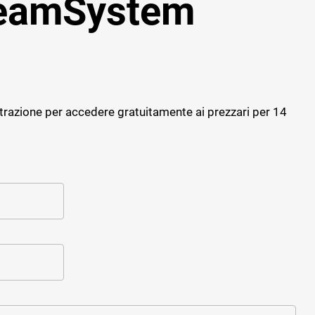
TeamSystem
Progettazione strutturale
Software giornale dei Lavori
Cybersecurity
Software Facility Management
Sostenibilità ed efficienza
ALTRI GESTIONALI
Gestione del personale di cantiere
trazione per accedere gratuitamente ai prezzari per 14
Cybersecurity