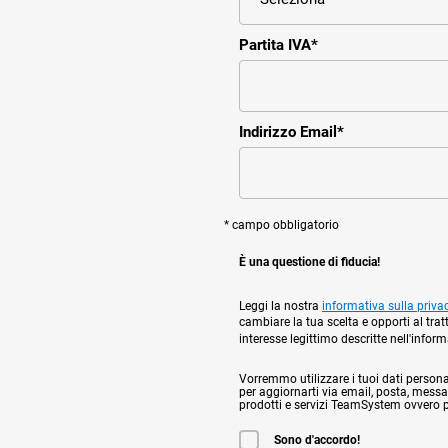
Partita IVA
*
Indirizzo Email
*
* campo obbligatorio
È una questione di fiducia!
Leggi la nostra
informativa sulla priva
cambiare la tua scelta e opporti al trat
interesse legittimo descritte nell'infor
Vorremmo utilizzare i tuoi dati personali,
per aggiornarti via email, posta, messag
prodotti e servizi TeamSystem ovvero per
Sono d'accordo!