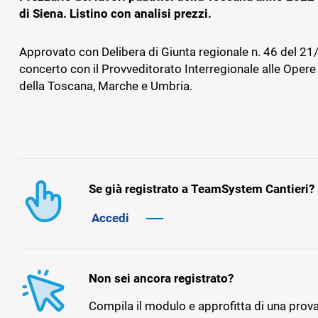
dipendenti
di Siena. Listino con analisi prezzi.
Approvato con Delibera di Giunta regionale n. 46 del 21
concerto con il Provveditorato Interregionale alle Opere
BADGE, ITP E SICUREZZA
GESTIONAL
della Toscana, Marche e Umbria.
IMPIANTIS
TS Safety&Compliance
Sicurezza, compliance e badge digitale
BPM Servi
di cantiere
Gestionale pe
tecnica dell’
Se già registrato a TeamSystem Cantieri?
Accedi
Non sei ancora registrato?
Compila il modulo e approfitta di una prova