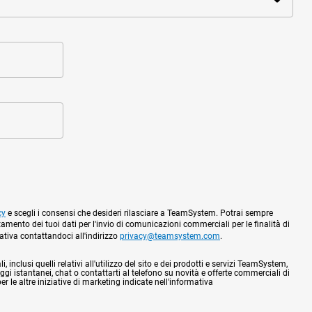
cy
e scegli i consensi che desideri rilasciare a TeamSystem. Potrai sempre
tamento dei tuoi dati per l'invio di comunicazioni commerciali per le finalità di
mativa contattandoci all'indirizzo
privacy@teamsystem.com
.
 inclusi quelli relativi all'utilizzo del sito e dei prodotti e servizi TeamSystem,
gi istantanei, chat o contattarti al telefono su novità e offerte commerciali di
 le altre iniziative di marketing indicate nell'informativa