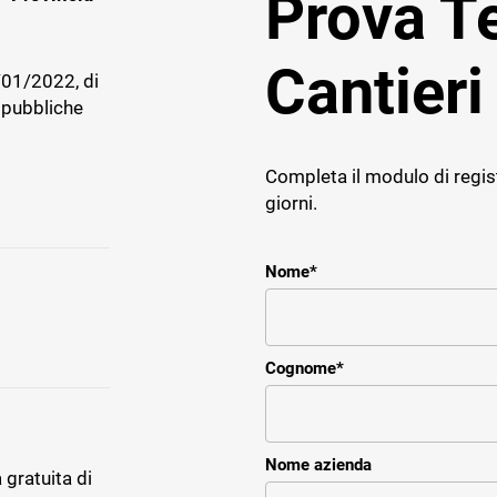
Prova 
Cantieri
/01/2022, di
 pubbliche
E IMPRESE
TICHE
Completa il modulo di regis
ce
giorni.
r il service e assistenza
impresa impiantistica
Nome
*
Cognome
*
Nome azienda
 gratuita di