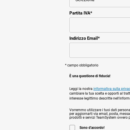
Partita IVA
*
Indirizzo Email
*
* campo obbligatorio
È una questione di fiducia!
Leggi la nostra
informativa sulla priva
cambiare la tua scelta e opporti al trat
interesse legittimo descritte nell'infor
Vorremmo utilizzare i tuoi dati personali,
per aggiornarti via email, posta, messag
prodotti e servizi TeamSystem ovvero per
Sono d'accordo!