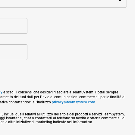
cy
e scegli i consensi che desideri rilasciare a TeamSystem. Potrai sempre
tamento dei tuoi dati per l'invio di comunicazioni commerciali per le finalità di
mativa contattandoci all'indirizzo
privacy@teamsystem.com
.
 inclusi quelli relativi all'utilizzo del sito e dei prodotti e servizi TeamSystem,
gi istantanei, chat o contattarti al telefono su novità e offerte commerciali di
 le altre iniziative di marketing indicate nell'informativa