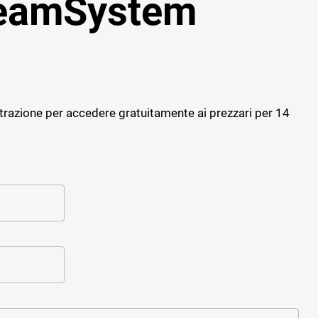
TeamSystem
Progettazione strutturale
Software giornale dei Lavori
Cybersecurity
Software Facility Management
Sostenibilità ed efficienza
ALTRI GESTIONALI
Gestione del personale di cantiere
trazione per accedere gratuitamente ai prezzari per 14
Cybersecurity