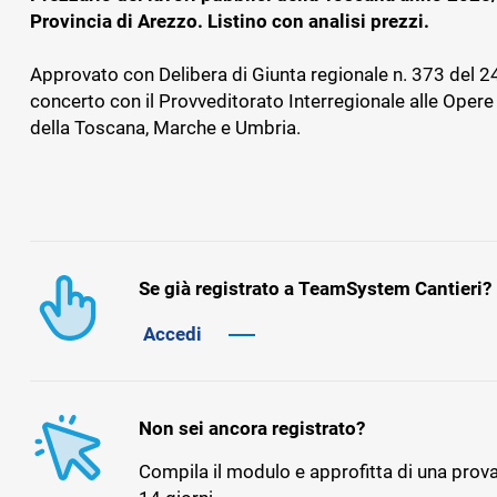
dipendenti
Provincia di Arezzo. Listino con analisi prezzi.
Approvato con Delibera di Giunta regionale n. 373 del 2
concerto con il Provveditorato Interregionale alle Opere
BADGE, ITP E SICUREZZA
GESTIONAL
della Toscana, Marche e Umbria.
IMPIANTIS
TS Safety&Compliance
Sicurezza, compliance e badge digitale
BPM Servi
di cantiere
Gestionale pe
tecnica dell’
Se già registrato a TeamSystem Cantieri?
Accedi
Non sei ancora registrato?
Compila il modulo e approfitta di una prova