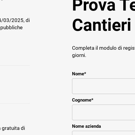
Prova 
Cantieri
4/03/2025, di
 pubbliche
E IMPRESE
TICHE
Completa il modulo di regis
ce
giorni.
r il service e assistenza
impresa impiantistica
Nome
*
Cognome
*
Nome azienda
 gratuita di