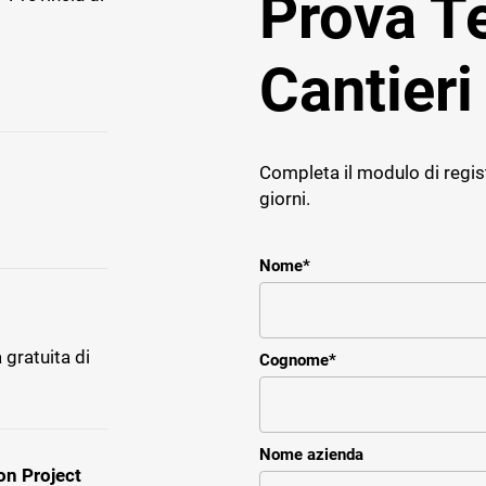
Prova 
Cantieri
E IMPRESE
TICHE
Completa il modulo di regis
ce
giorni.
r il service e assistenza
impresa impiantistica
Nome
*
 gratuita di
Cognome
*
Nome azienda
on Project