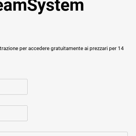
TeamSystem
Progettazione strutturale
Software giornale dei Lavori
Cybersecurity
Software Facility Management
Sostenibilità ed efficienza
ALTRI GESTIONALI
Gestione del personale di cantiere
trazione per accedere gratuitamente ai prezzari per 14
Cybersecurity