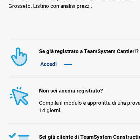
dipendenti
Grosseto. Listino con analisi prezzi.
BADGE, ITP E SICUREZZA
GESTIONAL
IMPIANTIS
TS Safety&Compliance
Sicurezza, compliance e badge digitale
BPM Servi
Se già registrato a TeamSystem Cantieri?
di cantiere
Gestionale pe
Accedi
tecnica dell’
Non sei ancora registrato?
Compila il modulo e approfitta di una prova
14 giorni.
Sei già cliente di TeamSystem Constructi