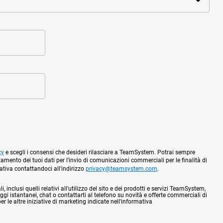
cy
e scegli i consensi che desideri rilasciare a TeamSystem. Potrai sempre
tamento dei tuoi dati per l'invio di comunicazioni commerciali per le finalità di
mativa contattandoci all'indirizzo
privacy@teamsystem.com
.
 inclusi quelli relativi all'utilizzo del sito e dei prodotti e servizi TeamSystem,
gi istantanei, chat o contattarti al telefono su novità e offerte commerciali di
 le altre iniziative di marketing indicate nell'informativa