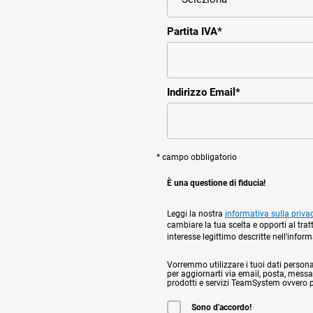
Partita IVA
*
Indirizzo Email
*
* campo obbligatorio
È una questione di fiducia!
Leggi la nostra
informativa sulla priva
cambiare la tua scelta e opporti al trat
interesse legittimo descritte nell'infor
Vorremmo utilizzare i tuoi dati personali,
per aggiornarti via email, posta, messag
prodotti e servizi TeamSystem ovvero per
Sono d'accordo!