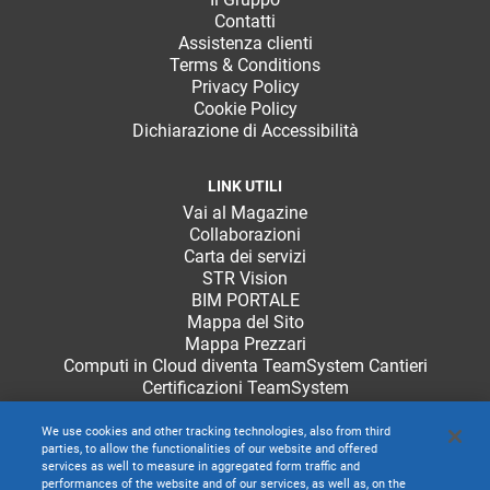
Contatti
Assistenza clienti
Terms & Conditions
Privacy Policy
Cookie Policy
Dichiarazione di Accessibilità
LINK UTILI
Vai al Magazine
Collaborazioni
Carta dei servizi
STR Vision
BIM PORTALE
Mappa del Sito
Mappa Prezzari
Computi in Cloud diventa TeamSystem Cantieri
Certificazioni TeamSystem
We use cookies and other tracking technologies, also from third
parties, to allow the functionalities of our website and offered
services as well to measure in aggregated form traffic and
performances of the website and of our services, as well as, on the