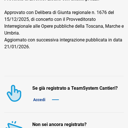
Approvato con Delibera di Giunta regionale n. 1676 del
15/12/2025, di concerto con il Provveditorato
Interregionale alle Opere pubbliche della Toscana, Marche e
Umbria.
Aggiornato con successiva integrazione pubblicata in data
CRM
21/01/2026.
Ecommerce
Email Marketing
Fatturazione
Se già registrato a TeamSystem Cantieri?
Financial Solutions
Accedi
HR
Trust Services
Non sei ancora registrato?