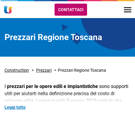
CONTATTACI
Prezzari Regione Toscana
Construction
Prezzari
Prezzari Regione Toscana
I
prezzari per le opere edili e impiantistiche
sono supporti
utili per aiutarti nella definizione precisa del costo di
un’opera edile. I prezzari edili Toscana 2025 gratuiti che
Leggi tutto
trovi su TeamSystem Cantieri sono frutto di un
aggiornamento continuo
effettuato valutando le
indicazioni di ingegneri, architetti, periti industriali, geometri
e Enti pubblici. In questo modo riusciamo ad offrirti un