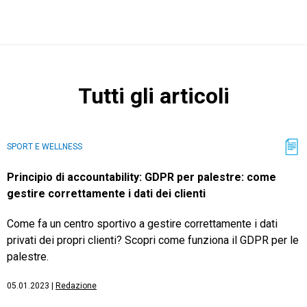
CRM
Tutti gli articoli
Ecommerce
Email Marketing
SPORT E WELLNESS
Fatturazione
Principio di accountability: GDPR per palestre: come
gestire correttamente i dati dei clienti
Financial Solutions
Come fa un centro sportivo a gestire correttamente i dati
HR
privati dei propri clienti? Scopri come funziona il GDPR per le
Trust Services
palestre.
05.01.2023
|
Redazione
TeamSystem Corporate