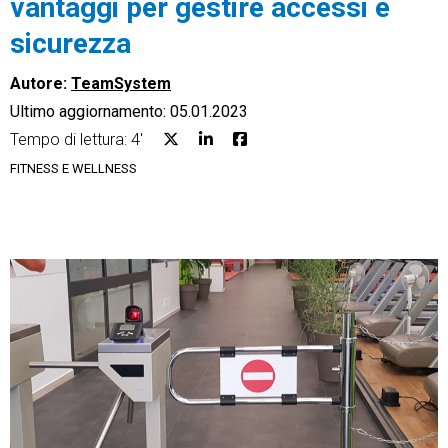
vantaggi per gestire accessi e
sicurezza
Autore:
TeamSystem
Ultimo aggiornamento: 05.01.2023
CRM
Tempo di lettura: 4'
Ecommerce
FITNESS E WELLNESS
Email Marketing
Fatturazione
Financial Solutions
HR
Trust Services
TeamSystem Corporate