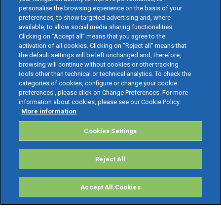
personalise the browsing experience on the basis of your
preferences, to show targeted advertising and, where
available, to allow social media sharing functionalities.
Clicking on “Accept all” means that you agree to the
activation of all cookies. Clicking on "Reject all" means that
the default settings will be left unchanged and, therefore,
browsing will continue without cookies or other tracking
tools other than technical or technical analytics. To check the
categories of cookies, configure or change your cookie
preferences , please click on Change Preferences. For more
information about cookies, please see our Cookie Policy.
More information
Cookies Settings
Reject All
Accept All Cookies