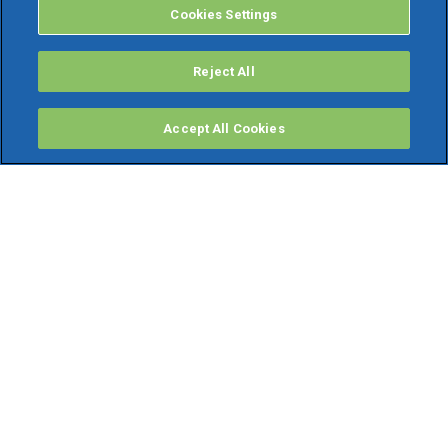
Cookies Settings
Reject All
Accept All Cookies
PRODOTTI
Software ERP
TeamSystem Studio AI
Fatture In Cloud
Soluzioni per Commercialisti
Software Cloud
Gestione contabile fiscale
Software Paghe
Gestionali Gratis
Software Professionisti Gratis
Finanza Agevolata