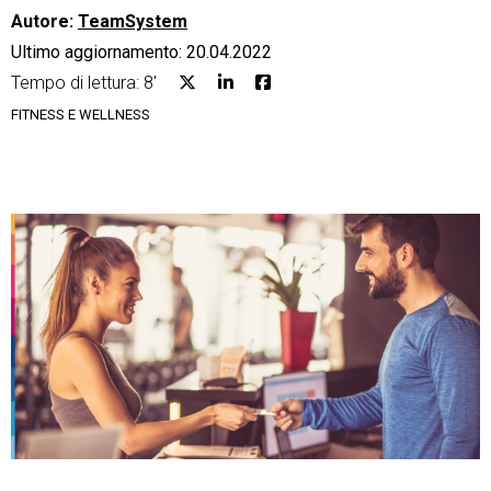
Autore:
TeamSystem
Ultimo aggiornamento: 20.04.2022
Tempo di lettura: 8'
FITNESS E WELLNESS
CRM
Ecommerce
Email Marketing
Fatturazione
Financial Solutions
HR
Trust Services
TeamSystem Corporate