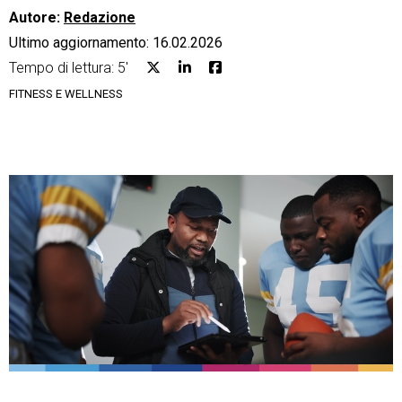
Autore:
Redazione
Ultimo aggiornamento: 16.02.2026
Tempo di lettura: 5'
FITNESS E WELLNESS
CRM
Ecommerce
Email Marketing
Fatturazione
Financial Solutions
HR
Trust Services
TeamSystem Corporate