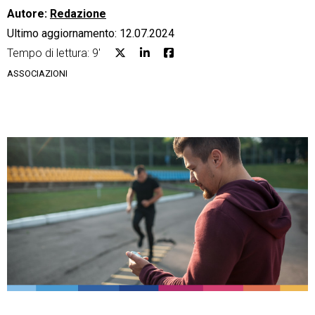
Autore:
Redazione
Ultimo aggiornamento: 12.07.2024
Tempo di lettura: 9'
ASSOCIAZIONI
CRM
Ecommerce
Email Marketing
Fatturazione
Financial Solutions
HR
Trust Services
TeamSystem Corporate