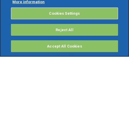
More information
Cookies Settings
Reject All
Accept All Cookies
PRODOTTI
Software ERP
TeamSystem Studio AI
Fatture In Cloud
Soluzioni per Commercialisti
Software Cloud
Gestione contabile fiscale
Software Paghe
Gestionali Gratis